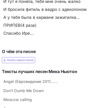
И тут я поняла, тебя мне очень жалко
И бросила фитиль в ведро с адеколоном
А у тебя была в кармане зажигалка...
ПРИПЕВ(4 раза)
Спасибо Ире...
О чём эта песня
Узнать смысл песни
Тексты лучших песен Мика Ньютон
Angel (Евровидение 2011......
Don′t Dumb Me Down
Moscow calling