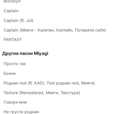
Brooklyn
андеграундного рэпа: противостояние системе,
Captain
любовь к музлу и своим пацанам, где главное — не
слава, а искренность.
Captain (ft. Jul)
Captain (Мияги - Капитан, Каптейн, Потеряли себя)
FANTASY
Другие песни Miyagi
Просто так
Бонни
Родная пой (ft. KADI, Пой родная пой, Мияги)
Texture (Remastered, Мияги, Текстура)
Говори мне
Не грусти родная