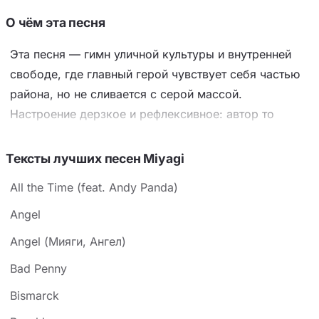
О чём эта песня
Эта песня — гимн уличной культуры и внутренней
свободе, где главный герой чувствует себя частью
района, но не сливается с серой массой.
Настроение дерзкое и рефлексивное: автор то
хвастается жизнью, то признаётся в творческом
кризисе («семь лет, а альбома нет»). Ключевой
Тексты лучших песен Miyagi
приём — звукоподражательный рефрен «Бадабум»,
All the Time (feat. Andy Panda)
который превращает трек в ритмичный выдох, а
образы вроде «Гарри Гудини, пленник рутины» и
Angel
«велосипед крутится» подчёркивают цикличность
Angel (Мияги, Ангел)
борьбы. С одной стороны, это ода хип-хопу (Тупак,
Bad Penny
Эминем) и дворовой романтике, с другой —
честный разговор о цене выбора, когда «рэпер, но
Bismarck
боле не доктор». Контекст — типичный для