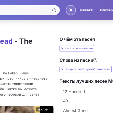
Новинки
Популяр
О чём эта песня
ead
- The
Узнать смысл песни
Слова из песни
Войдите, чтобы разобрать слова
The Fallen. Наши
ых источников в интернете,
Тексты лучших песен 
читать текст песни
айн. Также вы можете
12 Hundred
 его перевод для сайта
43
РЕКЛАМА
Almost Gone