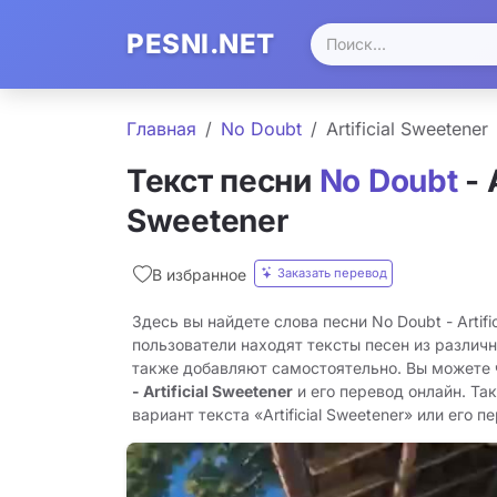
PESNI.NET
Главная
No Doubt
Artificial Sweetener
Текст песни
No Doubt
- A
Sweetener
Заказать перевод
В избранное
Здесь вы найдете слова песни No Doubt - Artifi
пользователи находят тексты песен из различн
также добавляют самостоятельно. Вы можете
- Artificial Sweetener
и его перевод онлайн. Та
вариант текста «Artificial Sweetener» или его п