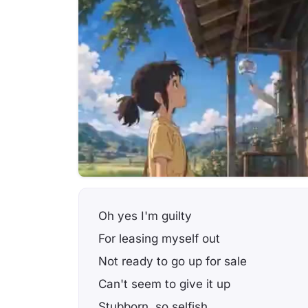
Oh yes I'm guilty
For leasing myself out
Not ready to go up for sale
Can't seem to give it up
Stubborn, so selfish