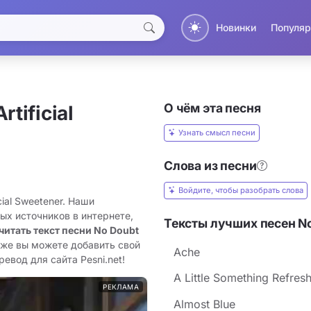
Новинки
Популяр
О чём эта песня
rtificial
Узнать смысл песни
Слова из песни
Войдите, чтобы разобрать слова
cial Sweetener. Наши
ых источников в интернете,
Тексты лучших песен N
читать текст песни No Doubt
кже вы можете добавить свой
Ache
еревод для сайта Pesni.net!
A Little Something Refres
РЕКЛАМА
Almost Blue