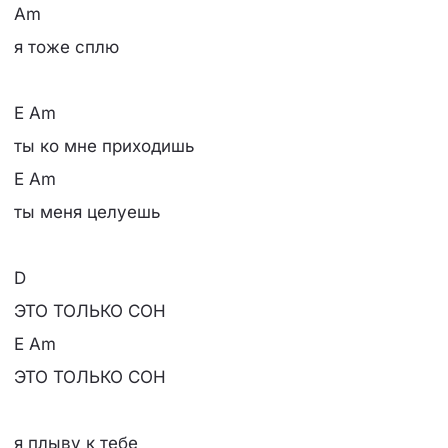
Am
я тоже сплю
E Am
ты ко мне приходишь
E Am
ты меня целуешь
D
ЭТО ТОЛЬКО СОН
E Am
ЭТО ТОЛЬКО СОН
я плыву к тебе