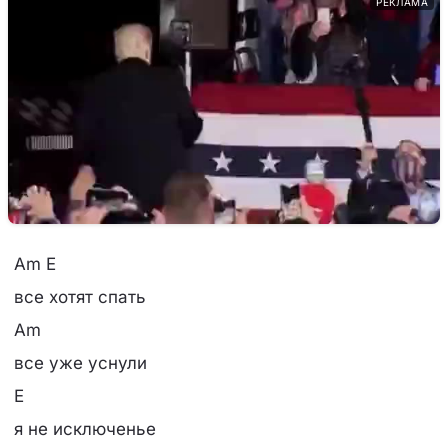
РЕКЛАМА
Am E
все хотят спать
Am
все уже уснули
E
я не исключенье