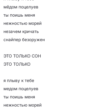
мёдом поцелуев
ты поишь меня
нежностью морей
незачем кричать
снайпер безоружен
ЭТО ТОЛЬКО СОН
ЭТО ТОЛЬКО
я плыву к тебе
медом поцелуев
ты поишь меня
нежностью морей