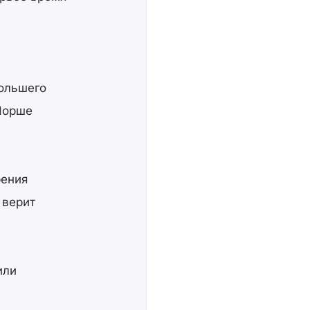
большего
Порше
рения
 верит
или