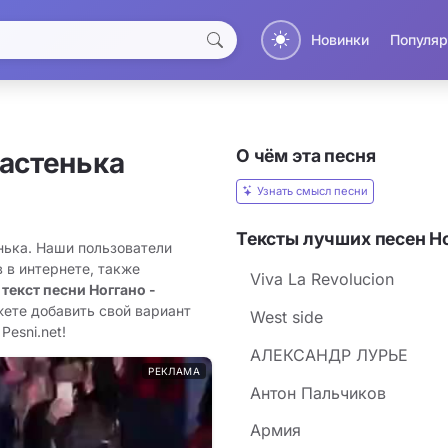
Новинки
Популяр
О чём эта песня
астенька
Узнать смысл песни
Тексты лучших песен Н
енька. Наши пользователи
 в интернете, также
Viva La Revolucion
 текст песни Ноггано -
жете добавить свой вариант
West side
Pesni.net!
АЛЕКСАНДР ЛУРЬЕ
РЕКЛАМА
Антон Пальчиков
Армия