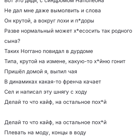
Вот это дядя, с синдромом Наполеона
Не дал мне даже вымолвить и слова
Он крутой, а вокруг лохи и п*доры
Разве нормальный может х*есосить так родного
сына?
Таких Ноггано повидал в дурдоме
Типа, крутой на измене, какую-то х*йню гонит
Пришёл домой я, выпил чая
В динамиках какая-то френча качает
Сел и написал эту шнягу с ходу
Делай то что кайф, на остальное пох*й
Делай то что кайф, на остальное пох*й
Плевать на моду, концы в воду