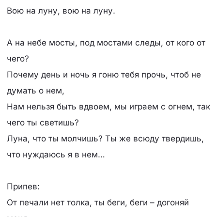
Вою на луну, вою на луну.
А на небе мосты, под мостами следы, от кого от
чего?
Почему день и ночь я гоню тебя прочь, чтоб не
думать о нем,
Нам нельзя быть вдвоем, мы играем с огнем, так
чего ты светишь?
Луна, что ты молчишь? Ты же всюду твердишь,
что нуждаюсь я в нем…
Припев:
От печали нет толка, ты беги, беги – догоняй