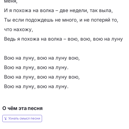
меня,
И я похожа на волка – две недели, так выла,
Ты если подождешь не много, и не потеряй то,
что нахожу,
Ведь я похожа на волка – вою, вою, вою на луну
Вою на луну, вою на луну вою,
Вою на луну, вою на луну.
Вою на луну, вою на луну вою,
Вою на луну, вою на луну.
О чём эта песня
Узнать смысл песни