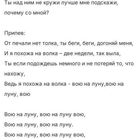
Ты над ним не кружи лучше мне подскажи,
почему со мной?
Припев:
От печали нет толка, ты беги, беги, догоняй меня,
И я похожа на волка – две недели, так выла,
Ты если подождешь немного и не потеряй то, что
нахожу,
Ведь я похожа на волка - вою на луну,вою на
луну, вою
Вою на луну, вою на луну вою,
Вою на луну, вою на луну.
Вою на луну, вою на луну вою,