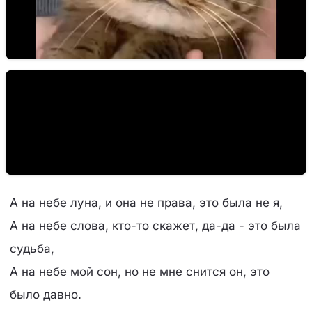
А на небе луна, и она не права, это была не я,
А на небе слова, кто-то скажет, да-да - это была
судьба,
А на небе мой сон, но не мне снится он, это
было давно.