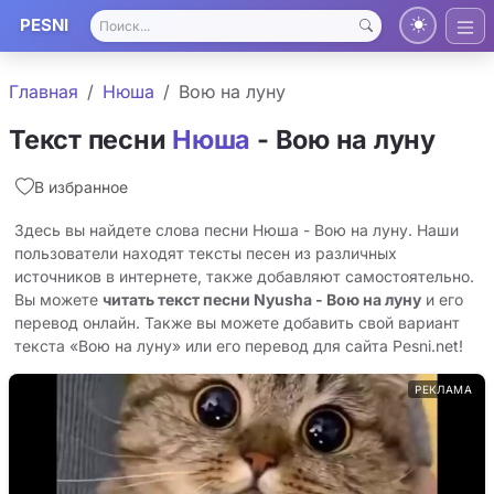
PESNI
Главная
Нюша
Вою на луну
Текст песни
Нюша
- Вою на луну
В избранное
Здесь вы найдете слова песни Нюша - Вою на луну. Наши
пользователи находят тексты песен из различных
источников в интернете, также добавляют самостоятельно.
Вы можете
читать текст песни Nyusha - Вою на луну
и его
перевод онлайн. Также вы можете добавить свой вариант
текста «Вою на луну» или его перевод для сайта Pesni.net!
РЕКЛАМА