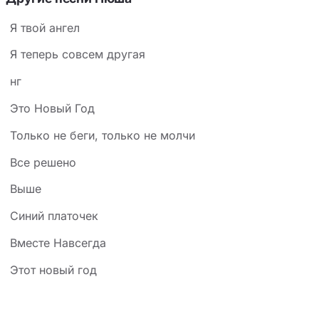
Я твой ангел
Я теперь совсем другая
нг
Это Новый Год
Только не беги, только не молчи
Все решено
Выше
Синий платочек
Вместе Навсегда
Этот новый год