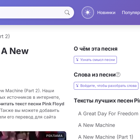
Новинки
Популяр
t 2)
О чём эта песня
 A New
Узнать смысл песни
Слова из песни
Войдите, чтобы разобрать слова
ew Machine (Part 2). Наши
ых источников в интернете,
Тексты лучших песен Pi
читать текст песни Pink Floyd
 Также вы можете добавить
A Great Day For Freedom
или его перевод для сайта
A New Machine
РЕКЛАМА
A New Machine (Part 1)