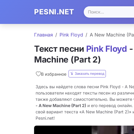
PESNI.NET
Главная
Pink Floyd
A New Machine (Par
Текст песни
Pink Floyd
-
Machine (Part 2)
Заказать перевод
В избранное
Здесь вы найдете слова песни Pink Floyd - A N
пользователи находят тексты песен из различн
также добавляют самостоятельно. Вы можете
- A New Machine (Part 2)
и его перевод онлайн.
свой вариант текста «A New Machine (Part 2)» 
Pesni.net!