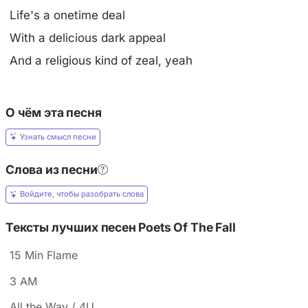
Life's a onetime deal
With a delicious dark appeal
And a religious kind of zeal, yeah
О чём эта песня
Узнать смысл песни
Слова из песни
Войдите, чтобы разобрать слова
Тексты лучших песен Poets Of The Fall
15 Min Flame
3 AM
All the Way / 4U