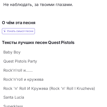
Не наблюдать, за твоими глазами.
О чём эта песня
Узнать смысл песни
Тексты лучших песен Quest Pistols
Baby Boy
Quest Pistols Party
Rock′n′roll и......
Rock'n'roll и кружева
Rock 'n' Roll И Кружева (Rock 'n' Roll I Kruzheva)
Santa Lucia
Superklass..