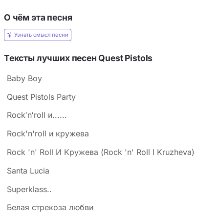
О чём эта песня
Узнать смысл песни
Тексты лучших песен Quest Pistols
Baby Boy
Quest Pistols Party
Rock′n′roll и......
Rock'n'roll и кружева
Rock 'n' Roll И Кружева (Rock 'n' Roll I Kruzheva)
Santa Lucia
Superklass..
Белая стрекоза любви