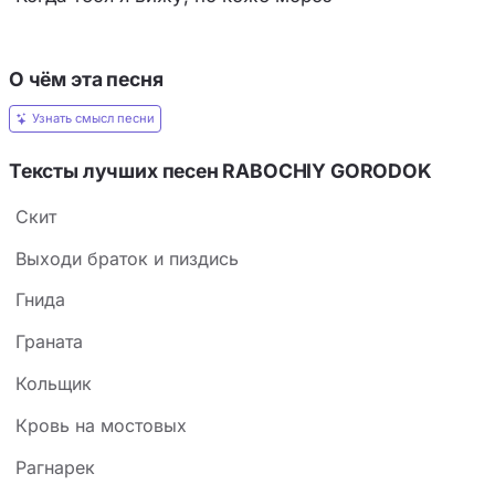
О чём эта песня
Узнать смысл песни
Тексты лучших песен RABOCHIY GORODOK
Cкит
Выходи браток и пиздись
Гнида
Граната
Кольщик
Кровь на мостовых
Рагнарек