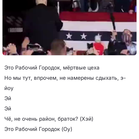
Это Рабочий Городок, мёртвые цеха
Но мы тут, впрочем, не намерены сдыхать, э-
йоу
Эй
Эй
Чё, не очень район, браток? (Хэй)
Это Рабочий Городок (Оу)