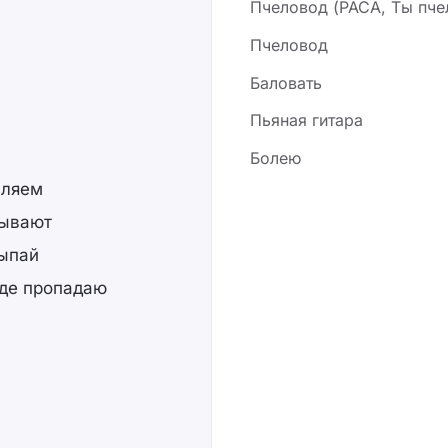
Пчеловод (РАСА, Ты пче
Пчеловод
Баловать
Пьяная гитара
Болею
вляем
бывают
сыпай
где пропадаю