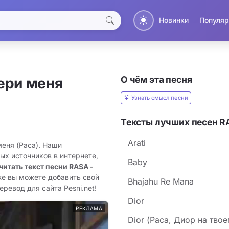
Новинки
Популяр
О чём эта песня
ери меня
Узнать смысл песни
Тексты лучших песен 
Arati
меня (Раса). Наши
ых источников в интернете,
Baby
читать текст песни RASA -
же вы можете добавить свой
Bhajahu Re Mana
еревод для сайта Pesni.net!
Dior
РЕКЛАМА
Dior (Раса, Диор на твое