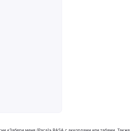
сни «Забери меня (Раса)» RASA с аккордами или табами. Также