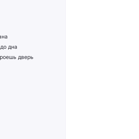
ана
 до дна
ткроешь дверь