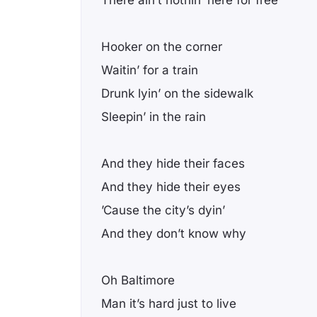
There ain’t nothin’ here for free
Hooker on the corner
Waitin’ for a train
Drunk lyin’ on the sidewalk
Sleepin’ in the rain
And they hide their faces
And they hide their eyes
’Cause the city’s dyin’
And they don’t know why
Oh Baltimore
Man it’s hard just to live