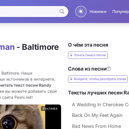
Новинки
Популяр
О чём эта песня
man
- Baltimore
Узнать смысл песни
Слова из песни
Baltimore. Наши
ых источников в интернете,
Войдите, чтобы разобрать слова
читать текст песни Randy
кже вы можете добавить свой
Тексты лучших песен 
 сайта Pesni.net!
A Wedding In Cherokee C
РЕКЛАМА
Back On My Feet Again
Bad News From Home