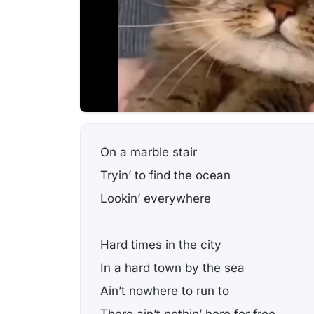
On a marble stair
Tryin’ to find the ocean
Lookin’ everywhere
Hard times in the city
In a hard town by the sea
Ain’t nowhere to run to