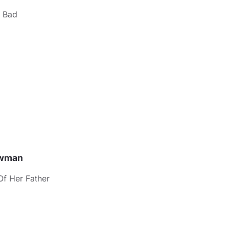
s Bad
ewman
Of Her Father