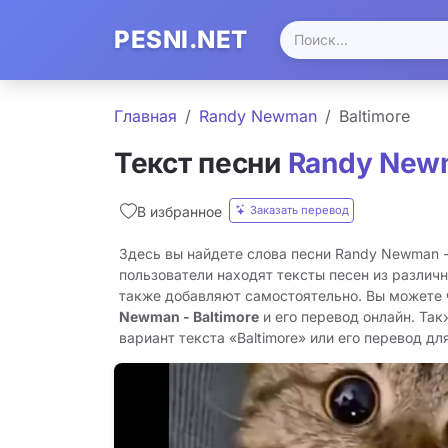
PESNI.NET
Главная
Randy Newman
Baltimore
Текст песни
Randy New
Заказать перевод
В избранное
Здесь вы найдете слова песни Randy Newman - 
пользователи находят тексты песен из различн
также добавляют самостоятельно. Вы можете
Newman - Baltimore
и его перевод онлайн. Та
вариант текста «Baltimore» или его перевод для