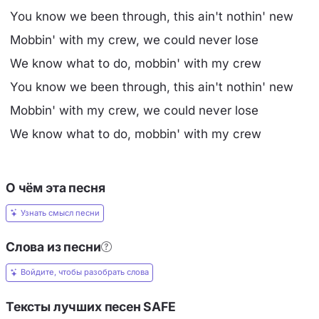
You know we been through, this ain't nothin' new
Mobbin' with my crew, we could never lose
We know what to do, mobbin' with my crew
You know we been through, this ain't nothin' new
Mobbin' with my crew, we could never lose
We know what to do, mobbin' with my crew
О чём эта песня
Узнать смысл песни
Слова из песни
Войдите, чтобы разобрать слова
Тексты лучших песен SAFE