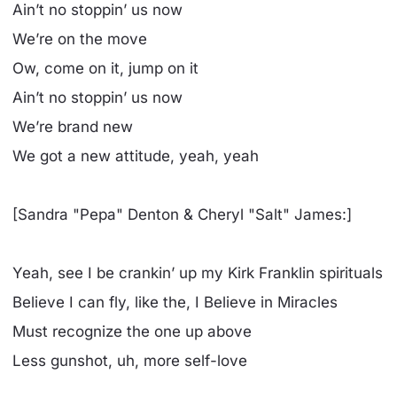
Ain’t no stoppin’ us now
We’re on the move
Ow, come on it, jump on it
Ain’t no stoppin’ us now
We’re brand new
We got a new attitude, yeah, yeah
[Sandra "Pepa" Denton & Cheryl "Salt" James:]
Yeah, see I be crankin’ up my Kirk Franklin spirituals
Believe I can fly, like the, I Believe in Miracles
Must recognize the one up above
Less gunshot, uh, more self-love