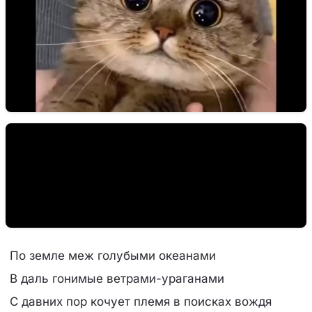
По земле меж голубыми океанами
В даль гонимые ветрами-ураганами
С давних пор кочует племя в поисках вождя