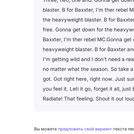
Three, two, one and. Gonna get down
blaster. B for Baxxter, I'm ther rebel
the heavyweight blaster. B for Baxxte
free. Gonna get down for the heavywei
Baxxter, I'm ther rebel MC.Gonna get
heavyweight blaster. B for Baxxter and
I'm getting wild and I don't need a re
no matter what the season. So take a 
got. Got right here, right now. Just su
you feel it. Leti it go, forget it all, jus
Radiate! That feeling. Shout it out lou
Вы можете
предложить свой вариант
текста пе