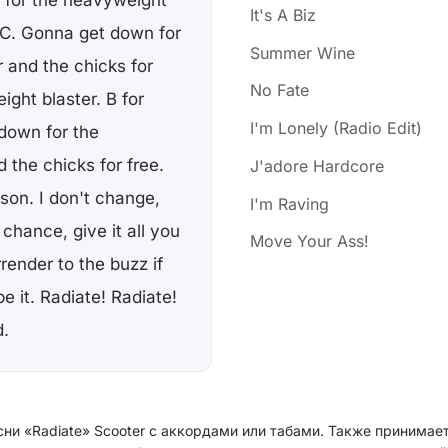
 for the heavyweight
It's A Biz
 MC. Gonna get down for
Summer Wine
r and the chicks for
No Fate
ght blaster. B for
I'm Lonely (Radio Edit)
 down for the
 the chicks for free.
J'adore Hardcore
ason. I don't change,
I'm Raving
chance, give it all you
Move Your Ass!
rrender to the buzz if
t be it. Radiate! Radiate!
d.
сни «Radiate» Scooter с аккордами или табами. Также принимает