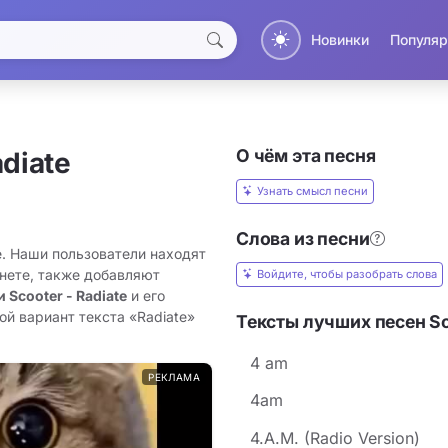
Новинки
Популяр
О чём эта песня
adiate
Узнать смысл песни
Слова из песни
te. Наши пользователи находят
рнете, также добавляют
Войдите, чтобы разобрать слова
 Scooter - Radiate
и его
ой вариант текста «Radiate»
Тексты лучших песен Sc
4 am
РЕКЛАМА
4am
4.A.M. (Radio Version)