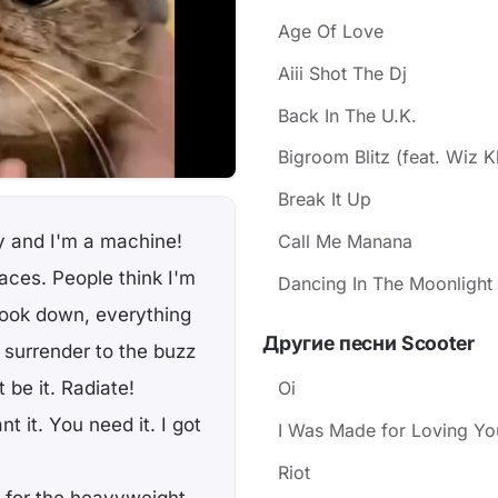
Age Of Love
Aiii Shot The Dj
Back In The U.K.
Bigroom Blitz (feat. Wiz K
Break It Up
Call Me Manana
dy and I'm a machine!
aces. People think I'm
Dancing In The Moonlight
 look down, everything
Другие песни Scooter
t surrender to the buzz
st be it. Radiate!
Oi
t it. You need it. I got
I Was Made for Loving Yo
Riot