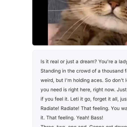
Is it real or just a dream? You're a la
Standing in the crowd of a thousand f
weird, but I'm holding aces. So don't
you need is right here, right now. Jus
if you feel it. Leti it go, forget it all, ju
Radiate! Radiate! That feeling. You wan
it. That feeling. Yeah! Bass!