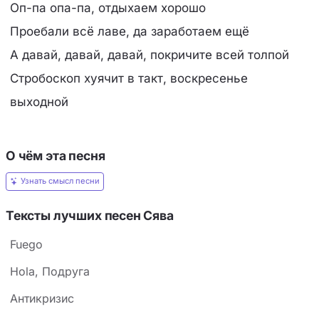
Оп-па опа-па, отдыхаем хорошо
Проебали всё лаве, да заработаем ещё
А давай, давай, давай, покричите всей толпой
Стробоскоп хуячит в такт, воскресенье
выходной
О чём эта песня
Узнать смысл песни
Тексты лучших песен Сява
Fuego
Hola, Подруга
Антикризис