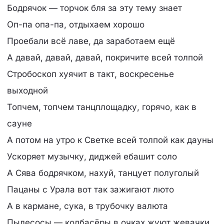
Бодрячок — торчок бля за эту тему знает
Оп-па опа-па, отдыхаем хорошо
Проебали всё лаве, да заработаем ещё
А давай, давай, давай, покричите всей толпой
Стробоскоп хуячит в такт, воскресенье
выходной
Топчем, топчем танцплощадку, горячо, как в
сауне
А потом на утро к Светке всей толпой как дауны
Ускоряет музычку, диджей ебашит соло
А Сява бодрячком, нахуй, танцует полуголый
Пацаны с Урала вот так зажигают люто
А в кармане, сука, в трубочку валюта
Пылесосы — колбасёры в очках жуют жевачки