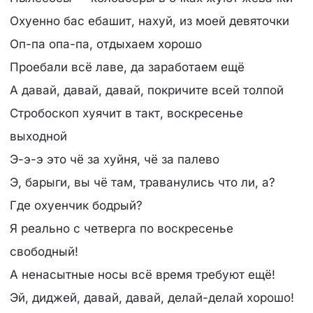
Охуенно бас ебашит, нахуй, из моей девяточки
Оп-па опа-па, отдыхаем хорошо
Проебали всё лаве, да заработаем ещё
А давай, давай, давай, покричите всей толпой
Стробоскоп хуячит в такт, воскресенье
выходной
Э-э-э это чё за хуйня, чё за палево
Э, барыги, вы чё там, траванулись что ли, а?
Где охуенчик бодрый?
Я реально с четверга по воскресенье
свободный!
А ненасытные носы всё время требуют ещё!
Эй, диджей, давай, давай, делай-делай хорошо!