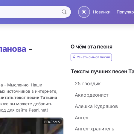
Новинки
Популяр
О чём эта песня
ланова
-
Узнать смысл песни
Тексты лучших песен Т
25 гвоздик
ва - Мысленно. Наши
ых источников в интернете,
Аккордеонист
читать текст песни Татьяна
акже вы можете добавить
Алешка Кудряшов
д для сайта Pesni.net!
Ангел
РЕКЛАМА
Ангел-хранитель