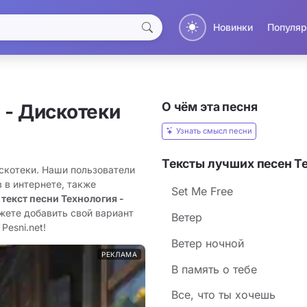
Новинки
Популяр
О чём эта песня
- Дискотеки
Узнать смысл песни
Тексты лучших песен Т
искотеки. Наши пользователи
 в интернете, также
Set Me Free
 текст песни Технология -
жете добавить свой вариант
Ветер
Pesni.net!
Ветер ночной
РЕКЛАМА
В память о тебе
Все, что ты хочешь