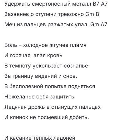
Удержать смертоносный металл B7 A7
Зазвенев о ступени тревожно Gm B
Меч из пальцев разжатых упал. Gm A7
Боль – холодное жгучее пламя
И горячая, алая кровь
В темноту ускользает сознанье
За границу видений и снов.
В бесполезной попытке подняться
Нежеланье себя защитить
Ледяная дрожь в стынущих пальцах
И клинок не посмевший добить.
И касание тёплых ладоней