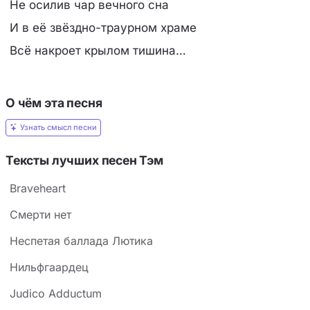
Не осилив чар вечного сна
И в её звёздно-траурном храме
Всё накроет крылом тишина…
О чём эта песня
Узнать смысл песни
Тексты лучших песен Тэм
Braveheart
Cмерти нет
Hеспетая баллада Лютика
Hильфгаардец
Judico Adductum