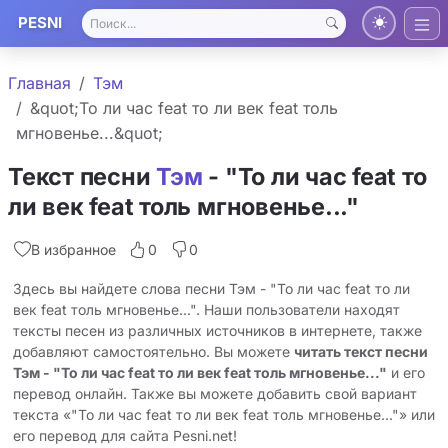
PESNI
Главная
Тэм
&quot;То ли час feat то ли век feat толь
мгновенье...&quot;
Текст песни
Тэм
- "То ли час feat то
ли век feat толь мгновенье..."
В избранное
0
0
Здесь вы найдете слова песни Тэм - "То ли час feat то ли
век feat толь мгновенье...". Наши пользователи находят
тексты песен из различных источников в интернете, также
добавляют самостоятельно. Вы можете
читать текст песни
Тэм - "То ли час feat то ли век feat толь мгновенье..."
и его
перевод онлайн. Также вы можете добавить свой вариант
текста «"То ли час feat то ли век feat толь мгновенье..."» или
его перевод для сайта Pesni.net!