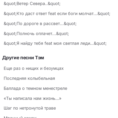
&quot;Ветер Севера..&quot;
&quot;Кто даст ответ feat если боги молчат...&quot;
&quot;По дороге в рассвет...&quot;
&quot;Полночь оплачет...&quot;
&quot;Я найду тебя feat моя светлая леди…&quot;
Другие песни Тэм
Еще раз о нищих и безумцах
Последняя колыбельная
Баллада о темном менестреле
«Ты написала нам жизнь…»
Шаг по нетронутой траве