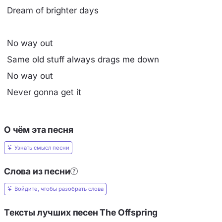
Dream of brighter days
No way out
Same old stuff always drags me down
No way out
Never gonna get it
О чём эта песня
Узнать смысл песни
Слова из песни
Войдите, чтобы разобрать слова
Тексты лучших песен The Offspring