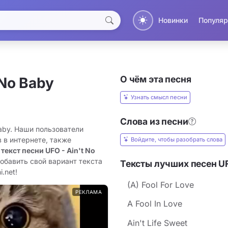
Новинки
Популяр
О чём эта песня
 No Baby
Узнать смысл песни
Слова из песни
Baby. Наши пользователи
 в интернете, также
Войдите, чтобы разобрать слова
 текст песни UFO - Ain't No
обавить свой вариант текста
Тексты лучших песен U
.net!
(A) Fool For Love
РЕКЛАМА
A Fool In Love
Ain't Life Sweet