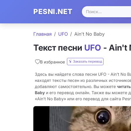
PESNI.NET
Главная
UFO
Ain't No Baby
Текст песни
UFO
- Ain't
Заказать перевод
В избранное
Здесь вы найдете слова песни UFO - Ain't No 
находят тексты песен из различных источников
добавляют самостоятельно. Вы можете
читать
Baby
и его перевод онлайн. Также вы можете д
«Ain't No Baby» или его перевод для сайта Pesni