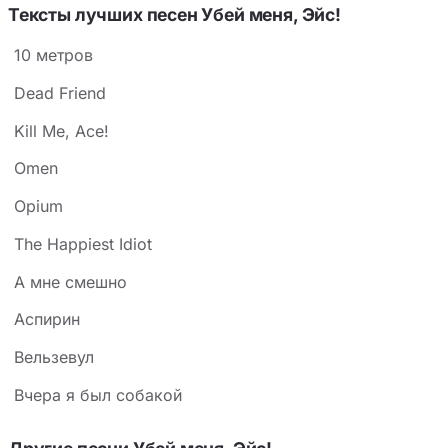
убеждений», что подчёркивает абсолютное, почти
Тексты лучших песен Убей меня, Эйс!
идеологическое неприятие. Строка «всё в твоём
10 метров
теле — порождение разума» добавляет
психологической глубины: конфликт может быть
Dead Friend
иллюзией или проекцией страха.
Kill Me, Ace!
Omen
Opium
The Happiest Idiot
А мне смешно
Аспирин
Вельзевул
Вчера я был собакой