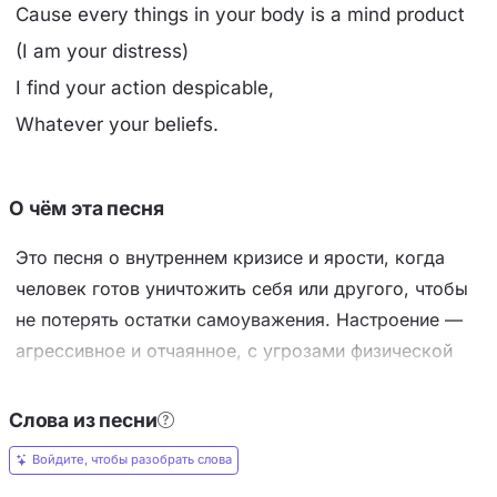
Cause every things in your body is a mind product
(I am your distress)
I find your action despicable,
Whatever your beliefs.
О чём эта песня
Это песня о внутреннем кризисе и ярости, когда
человек готов уничтожить себя или другого, чтобы
не потерять остатки самоуважения. Настроение —
агрессивное и отчаянное, с угрозами физической
расправы («покажу, как ты умираешь») и отсылкой
к культовой фразе Дарта Вейдера про «недостаток
Слова из песни
веры». Ключевой приём — повтор фразы «твой
Войдите, чтобы разобрать слова
поступок отвратителен, независимо от твоих