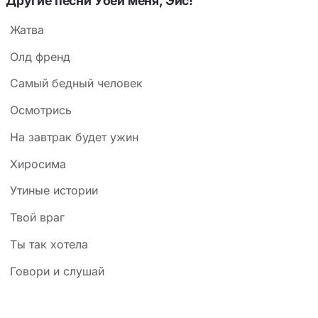
Другие песни Убей меня, Эйс!
Жатва
Олд френд
Самый бедный человек
Осмотрись
На завтрак будет ужин
Хиросима
Утиные истории
Твой враг
Ты так хотела
Говори и слушай