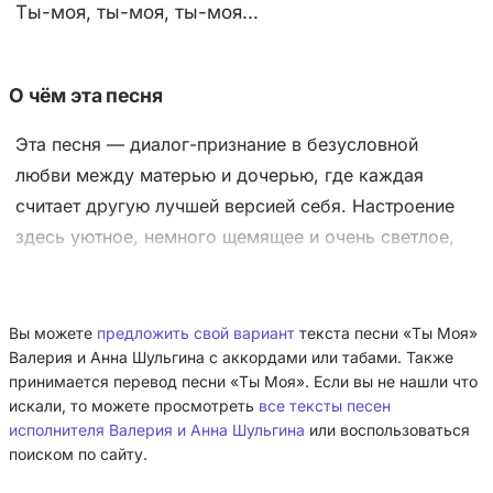
Ты-моя, ты-моя, ты-моя...
О чём эта песня
Эта песня — диалог-признание в безусловной
любви между матерью и дочерью, где каждая
считает другую лучшей версией себя. Настроение
здесь уютное, немного щемящее и очень светлое,
без капли драмы — сплошное «я всё за тебя
отдам». Главный приём — зеркальное построение: в
первом куплете мать обещает дочери счастье и
Вы можете
предложить свой вариант
текста песни «Ты Моя»
Валерия и Анна Шульгина с аккордами или табами. Также
защиту от обид, а во втором дочь желает матери
принимается перевод песни «Ты Моя». Если вы не нашли что
жизнь «без единой слезинки», что создаёт эффект
искали, то можете просмотреть
все тексты песен
вечного круга нежности. Ключевой образ — мир,
исполнителя Валерия и Анна Шульгина
или воспользоваться
который можно «нарисовать» или «сочинить»
поиском по сайту.
заново, идеальный и ярко-жёлтый, а финальные