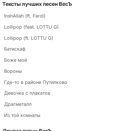
Тексты лучших песен ВесЪ
InshAllah (ft. Fardi)
Lollipop (feat. LOTTU G)
Lollipop (ft. LOTTU G)
Батискаф
Боже мой
Вороны
Где-то в районе Путилково
Девочка с плакатов
Драгметалл
Из той комнаты
Другие песни ВесЪ