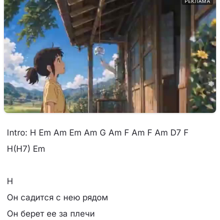
РЕКЛАМА
Intro: H Em Am Em Am G Am F Am F Am D7 F
H(H7) Em
H
Он садится с нею рядом
Он берет ее за плечи