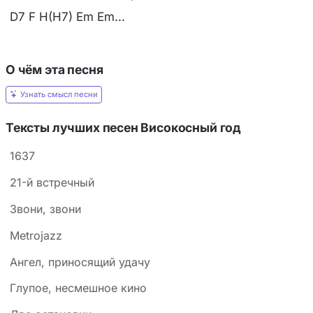
D7 F H(H7) Em Em...
О чём эта песня
Узнать смысл песни
Тексты лучших песен Високосный год
1637
21-й встречный
3вoни, звoни
Metrojazz
Ангел, приносящий удачу
Глупое, несмешное кино