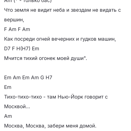
Am (* - только бас)
Что земля не видит неба и звездам не видать с
вершин,
F Am F Am
Как посреди огней вечерних и гудков машин,
D7 F H(H7) Em
Мчится тихий огонек моей души".
Em Am Em Am G H7
Em
Тихо-тихо-тихо - там Нью-Йорк говорит с
Москвой...
Am
Москва, Москва, забери меня домой.