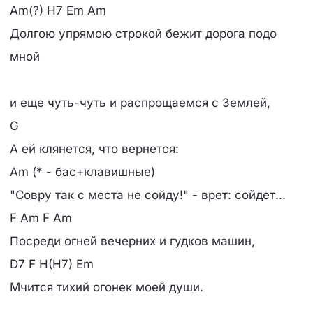
Am(?) H7 Em Am
Долгою упрямою строкой бежит дорога подо
мной
и еще чуть-чуть и распрощаемся с Землей,
G
А ей клянется, что вернется:
Am (* - бас+клавишные)
"Совру так с места не сойду!" - врет: сойдет...
F Am F Am
Посреди огней вечерних и гудков машин,
D7 F H(H7) Em
Мчится тихий огонек моей души.