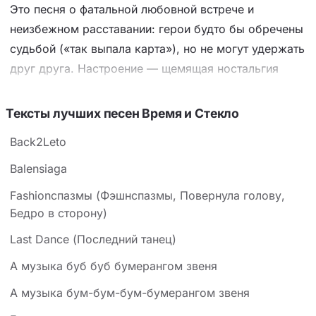
Это песня о фатальной любовной встрече и
неизбежном расставании: герои будто бы обречены
судьбой («так выпала карта»), но не могут удержать
друг друга. Настроение — щемящая ностальгия
пополам с растерянностью: люди листают жизнь как
книгу, пролистывая целые главы, а потом не могут
Тексты лучших песен Время и Стекло
найти закладку, чтобы вернуться. Ключевой приём
Back2Leto
— метафора жизни как романа (страницы, абзацы,
пароли) и карточной игры (фишки, роли, пароли).
Balensiaga
Текст построен на чередовании мужского и
Fashionспазмы (Фэшнспазмы, Повернула голову,
женского голоса, что подчёркивает разрыв: оба
Бедро в сторону)
искали друг друга, но раз за разом говорят «до
Last Dance (Последний танец)
завтра» и исчезают.
А музыка буб буб бумерангом звеня
А музыка бум-бум-бум-бумерангом звеня