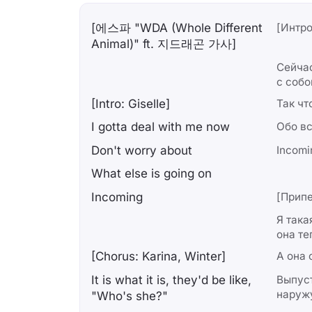
[에스파 "WDA (Whole Different
[Интро
Animal)" ft. 지드래곤 가사]
Сейча
с собо
[Intro: Giselle]
Так чт
I gotta deal with me now
Обо в
Don't worry about
Incomi
What else is going on
Incoming
[Припе
Я така
она те
[Chorus: Karina, Winter]
А она 
It is what it is, they'd be like,
Выпус
наружу
"Who's she?"