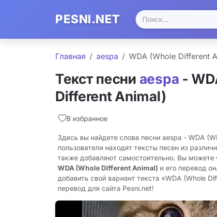
PESNI.NET
Главная
aespa
WDA (Whole Different A
Текст песни
aespa
- WD
Different Animal)
В избранное
Здесь вы найдете слова песни aespa - WDA (Who
пользователи находят тексты песен из различн
также добавляют самостоятельно. Вы можете
WDA (Whole Different Animal)
и его перевод он
добавить свой вариант текста «WDA (Whole Diff
перевод для сайта Pesni.net!