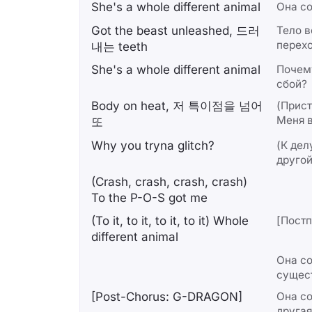
She's a whole different animal
Она с
Got the beast unleashed, 드러
Тело в
перехо
내는 teeth
She's a whole different animal
Почему
сбой?
Body on heat, 저 특이점을 넘어
(Прист
Меня в
또
Why you tryna glitch?
(К дел
другой
(Crash, crash, crash, crash)
To the P-O-S got me
(To it, to it, to it, to it) Whole
[Пост
different animal
Она с
сущест
[Post-Chorus: G-DRAGON]
Она со
другая