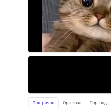
Построчно
Оригинал
Перевод