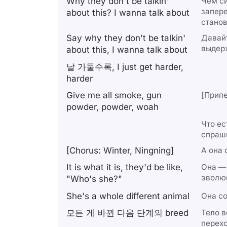
Why they don't be talkin'
Чем с
запере
about this? I wanna talk about
стано
Say why they don't be talkin'
Давайт
выдерж
about this, I wanna talk about
날 가둘수록, I just get harder,
harder
Give me all smoke, gun
[Припе
powder, powder, woah
Что ес
спраши
[Chorus: Winter, Ningning]
А она 
It is what it is, they'd be like,
Она —
эволю
"Who's she?"
She's a whole different animal
Она с
모든 게 바뀐 다음 단계의 breed
Тело в
перехо