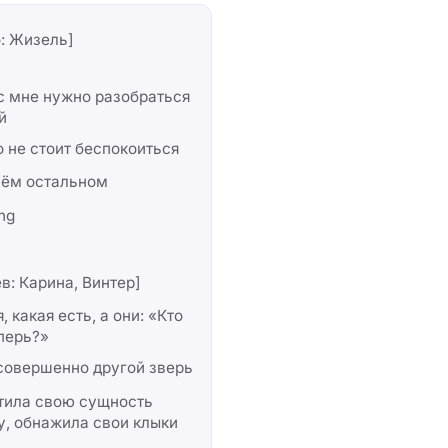
: Жизель]
с мне нужно разобраться
й
о не стоит беспокоиться
сём остальном
ng
в: Карина, Винтер]
я, какая есть, а они: «Кто
перь?»
совершенно другой зверь
тила свою сущность
, обнажила свои клыки