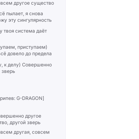
овсем другое существо
сё пылает, я снова
жу эту сингулярность
 твоя система даёт
упаем, приступаем)
сё довело до предела
у, к делу) Совершенно
 зверь
припев: G-DRAGON]
овершенно другое
во, другой зверь
всем другая, совсем