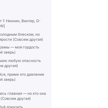
т 1: Ниннин, Винтер, G-
ON]
холодным блеском, но
ярости (Совсем другая)
рамы — моя гордость
й зверь)
маю любую опасность
м другая)
ся, прими это давление
й зверь)
есь главная — но кто она
 (Совсем другая)
уй доказать,