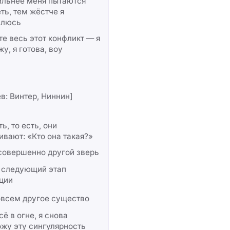
ильнее меня пытаются
ть, тем жёстче я
влюсь
е весь этот конфликт — я
у, я готова, воу
в: Винтер, Ниннин]
ть, то есть, они
вают: «Кто она такая?»
совершенно другой зверь
 следующий этап
ции
овсем другое существо
сё в огне, я снова
жу эту сингулярность