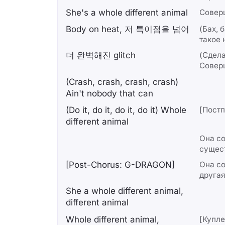
She's a whole different animal
Совер
Body on heat, 저 특이점을 넘어
(Бах, б
такое 
더 완벽해진 glitch
(Сдела
Совер
(Crash, crash, crash, crash)
Ain't nobody that can
(Do it, do it, do it, do it) Whole
[Пост
different animal
Она с
сущес
[Post-Chorus: G-DRAGON]
Она со
другая
She a whole different animal,
different animal
Whole different animal,
[Купле