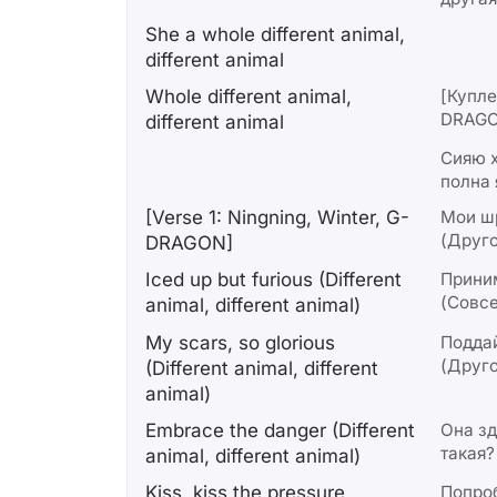
She a whole different animal,
different animal
Whole different animal,
[Купле
DRAG
different animal
Сияю 
полна 
[Verse 1: Ningning, Winter, G-
Мои ш
(Друго
DRAGON]
Iced up but furious (Different
Прини
(Совсе
animal, different animal)
My scars, so glorious
Поддай
(Друго
(Diffеrent animal, different
animal)
Embracе the danger (Different
Она зд
такая?
animal, different animal)
Kiss, kiss the pressure
Попроб