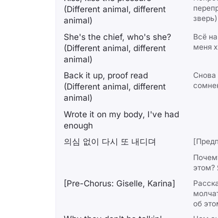
переп
(Different animal, different
зверь)
animal)
She's the chief, who's she?
Всё на
меня х
(Different animal, different
animal)
Back it up, proof read
Снова 
сомне
(Different animal, different
animal)
Wrote it on my body, I've had
enough
의심 없이 다시 또 내디뎌
[Предп
Почему
этом? 
[Pre-Chorus: Giselle, Karina]
Расск
молчат
об это