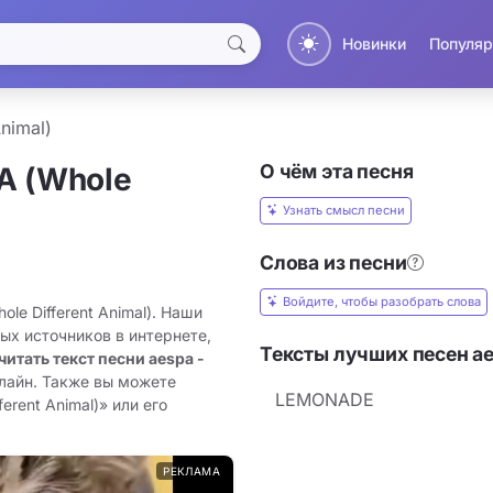
Новинки
Популяр
nimal)
О чём эта песня
A (Whole
Узнать смысл песни
Слова из песни
Войдите, чтобы разобрать слова
le Different Animal). Наши
ых источников в интернете,
Тексты лучших песен a
читать текст песни aespa -
лайн. Также вы можете
LEMONADE
erent Animal)» или его
РЕКЛАМА