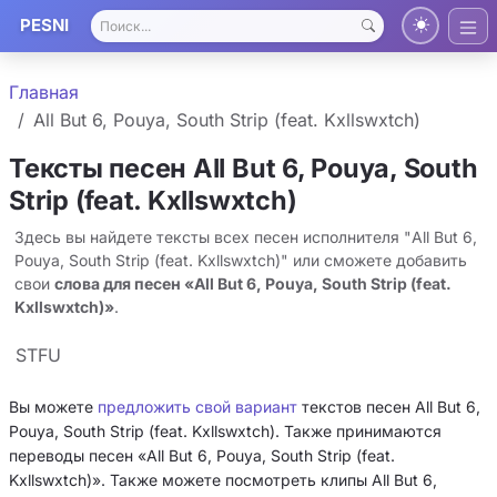
PESNI
Главная
All But 6, Pouya, South Strip (feat. Kxllswxtch)
Тексты песен All But 6, Pouya, South
Strip (feat. Kxllswxtch)
Здесь вы найдете тексты всех песен исполнителя "All But 6,
Pouya, South Strip (feat. Kxllswxtch)" или сможете добавить
свои
слова для песен «All But 6, Pouya, South Strip (feat.
Kxllswxtch)»
.
STFU
Вы можете
предложить свой вариант
текстов песен All But 6,
Pouya, South Strip (feat. Kxllswxtch). Также принимаются
переводы песен «All But 6, Pouya, South Strip (feat.
Kxllswxtch)». Также можете посмотреть клипы All But 6,