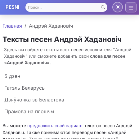
PESNI
Главная
Андрэй Хадановіч
Тексты песен Андрэй Хадановіч
Здесь вы найдете тексты всех песен исполнителя "Андрэй
Хадановіч" или сможете добавить свои
слова для песен
«Андрэй Хадановіч»
.
5 дзен
Гатэль Беларусь
Дзяўчонка зь Беластока
Прамова на плошчы
Вы можете
предложить свой вариант
текстов песен Андрэй
Хадановіч. Также принимаются переводы песен «Андрэй