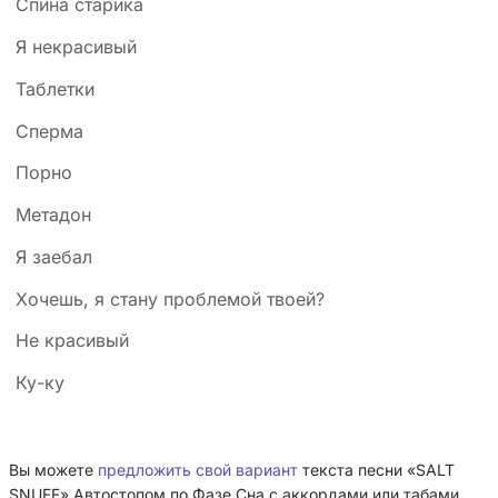
Спина старика
Я некрасивый
Таблетки
Сперма
Порно
Метадон
Я заебал
Хочешь, я стану проблемой твоей?
Не красивый
Ку-ку
Вы можете
предложить свой вариант
текста песни «SALT
SNUFF» Автостопом по Фазе Сна с аккордами или табами.