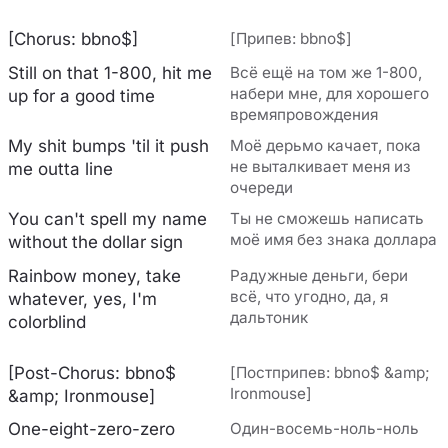
[Chorus: bbno$]
[Припев: bbno$]
Still on that 1-800, hit me
Всё ещё на том же 1-800,
набери мне, для хорошего
up for a good time
времяпровождения
My shit bumps 'til it push
Моё дерьмо качает, пока
не выталкивает меня из
me outta line
очереди
You can't spell my name
Ты не сможешь написать
моё имя без знака доллара
without the dollar sign
Rainbow money, take
Радужные деньги, бери
всё, что угодно, да, я
whatever, yes, I'm
дальтоник
colorblind
[Post-Chorus: bbno$
[Постприпев: bbno$ &amp;
Ironmouse]
&amp; Ironmouse]
One-eight-zero-zero
Один-восемь-ноль-ноль