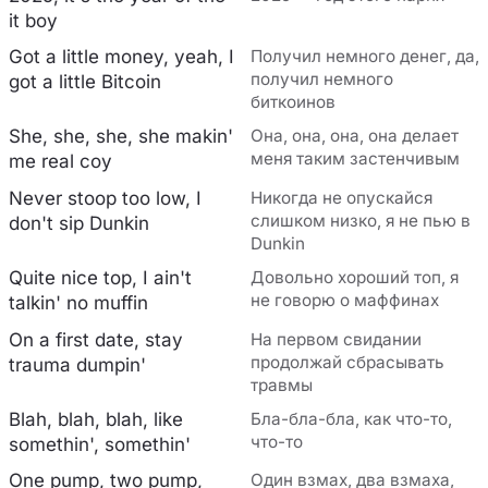
it boy
Got a little money, yeah, I
Получил немного денег, да,
получил немного
got a little Bitcoin
биткоинов
She, she, she, she makin'
Она, она, она, она делает
меня таким застенчивым
me real coy
Never stoop too low, I
Никогда не опускайся
слишком низко, я не пью в
don't sip Dunkin
Dunkin
Quite nice top, I ain't
Довольно хороший топ, я
не говорю о маффинах
talkin' no muffin
On a first date, stay
На первом свидании
продолжай сбрасывать
trauma dumpin'
травмы
Blah, blah, blah, like
Бла-бла-бла, как что-то,
что-то
somethin', somethin'
One pump, two pump,
Один взмах, два взмаха,