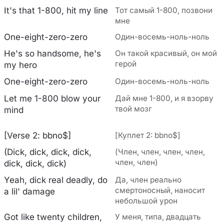
It's that 1-800, hit my line
Тот самый 1-800, позвони
мне
One-eight-zero-zero
Один-восемь-ноль-ноль
He's so handsome, he's
Он такой красивый, он мой
герой
my hero
One-eight-zero-zero
Один-восемь-ноль-ноль
Let me 1-800 blow your
Дай мне 1-800, и я взорву
твой мозг
mind
[Verse 2: bbno$]
[Куплет 2: bbno$]
(Dick, dick, dick, dick,
(Член, член, член, член,
член, член)
dick, dick, dick)
Yeah, dick real deadly, do
Да, член реально
смертоносный, наносит
a lil' damage
небольшой урон
Got like twenty children,
У меня, типа, двадцать