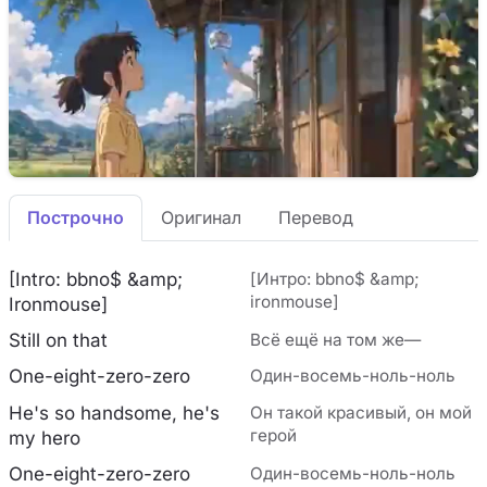
Построчно
Оригинал
Перевод
[Intro: bbno$ &amp;
[Интро: bbno$ &amp;
ironmouse]
Ironmouse]
Still on that
Всё ещё на том же—
One-eight-zero-zero
Один-восемь-ноль-ноль
He's so handsome, he's
Он такой красивый, он мой
герой
my hero
One-eight-zero-zero
Один-восемь-ноль-ноль