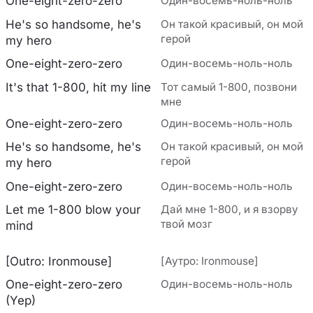
One-eight-zero-zero
Один-восемь-ноль-ноль
He's so handsome, he's
Он такой красивый, он мой
герой
my hero
One-eight-zero-zero
Один-восемь-ноль-ноль
It's that 1-800, hit my line
Тот самый 1-800, позвони
мне
One-eight-zero-zero
Один-восемь-ноль-ноль
He's so handsome, he's
Он такой красивый, он мой
герой
my hero
One-eight-zero-zero
Один-восемь-ноль-ноль
Let me 1-800 blow your
Дай мне 1-800, и я взорву
твой мозг
mind
[Outro: Ironmouse]
[Аутро: Ironmouse]
One-eight-zero-zero
Один-восемь-ноль-ноль
(Yep)