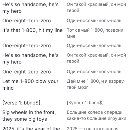
He's so handsome, he's
Он такой красивый, он мой
герой
my hero
One-eight-zero-zero
Один-восемь-ноль-ноль
It's that 1-800, hit my line
Тот самый 1-800, позвони
мне
One-eight-zero-zero
Один-восемь-ноль-ноль
He's so handsomе, he's
Он такой красивый, он мой
герой
my hero
One-еight-zero-zero
Один-восемь-ноль-ноль
Let me 1-800 blow your
Дай мне 1-800, и я взорву
твой мозг
mind
[Verse 1: bbno$]
[Куплет 1: bbno$]
Big wheels in the front,
Большие колёса спереди,
какие-то большие игрушки
they some big toys
2025, it's the year of the
2025 — год этого парня