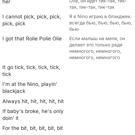
Olie, он идёт тик-так, тик-
her
так, тик-так, тик-так
I cannot pick, pick, pick,
Я в Nino играю в блэкджек,
всегда бью, бью, бью, бью,
pick, pick
бью
I got that Rolie Polie Olie
Если малыш на мели, он
делает это только ради
немногого, немногого,
немногого, немногого
It go tick, tick, tick, tick,
tick
I'm at the Nino, playin'
blackjack
Always hit, hit, hit, hit, hit
If baby's broke, he's only
doin' it
For the bit, bit, bit, bit, bit