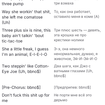
три взмаха
three pump
Way she workin' that shit,
То, как она работает,
оставило меня в коме (А)
she left me comatose
(Uh)
Three plus six is nine, this
Три плюс шесть — девять,
эта крошка не про
baby ain't talkin' 'bout
крестики-нолики
tic-tac-toe
She a little freak, I guess
Э-э, она немного
ненормальная, думаю, я
I'm an animal, E-I-E-I-O
животное, Эй-И-Эй-И-О
Two steppin' like Cotton-
Два шага, как Джо с
ватными глазами (Uh,
Eye Joe (Uh, bbno$)
bbno$)
[Pre-Chorus: bbno$]
[Предприпев: bbno$]
Don't fuck this shit up for
Не порти мне всё это
дерьмо
me