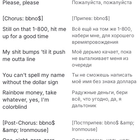
Please, please
Пожалуйста, пожалуйста
[Chorus: bbno$]
[Припев: bbno$]
Still on that 1-800, hit me
Всё ещё на том же 1-800,
набери мне, для хорошего
up for a good time
времяпровождения
My shit bumps 'til it push
Моё дерьмо качает, пока
не выталкивает меня из
me outta line
очереди
You can't spell my name
Ты не сможешь написать
моё имя без знака доллара
without the dollar sign
Rainbow money, take
Радужные деньги, бери
всё, что угодно, да, я
whatever, yes, I'm
дальтоник
colorblind
[Post-Chorus: bbno$
[Постприпев: bbno$ &amp;
Ironmouse]
&amp; Ironmouse]