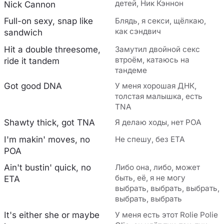
детей, Ник Кэннон
Nick Cannon
Full-on sexy, snap like
Блядь, я секси, щёлкаю,
как сэндвич
sandwich
Hit a double threesome,
Замутил двойной секс
втроём, катаюсь на
ride it tandem
тандеме
Got good DNA
У меня хорошая ДНК,
толстая малышка, есть
TNA
Shawty thick, got TNA
Я делаю ходы, нет POA
I'm makin' moves, no
Не спешу, без ETA
POA
Ain't bustin' quick, no
Либо она, либо, может
быть, её, я не могу
ETA
выбрать, выбрать, выбрать,
выбрать, выбрать
It's either she or maybe
У меня есть этот Rolie Polie