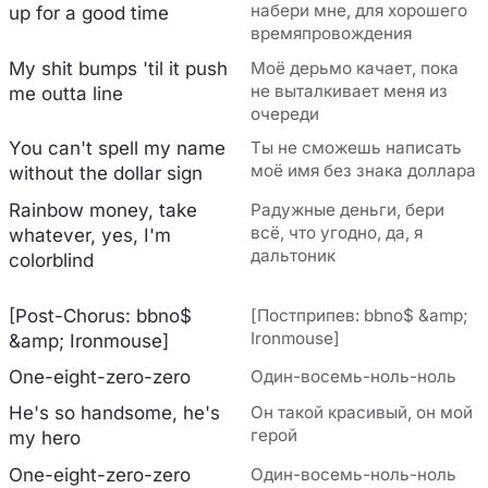
набери мне, для хорошего
up for a good time
времяпровождения
My shit bumps 'til it push
Моё дерьмо качает, пока
не выталкивает меня из
me outta line
очереди
You can't spell my name
Ты не сможешь написать
моё имя без знака доллара
without the dollar sign
Rainbow money, take
Радужные деньги, бери
всё, что угодно, да, я
whatever, yes, I'm
дальтоник
colorblind
[Post-Chorus: bbno$
[Постприпев: bbno$ &amp;
Ironmouse]
&amp; Ironmouse]
One-eight-zero-zero
Один-восемь-ноль-ноль
He's so handsome, he's
Он такой красивый, он мой
герой
my hero
One-eight-zero-zero
Один-восемь-ноль-ноль