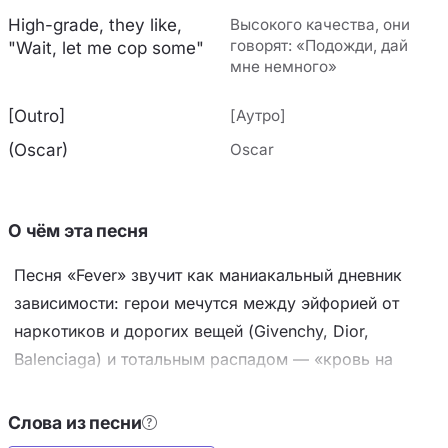
High-grade, they like,
Высокого качества, они
говорят: «Подожди, дай
"Wait, let me cop some"
мне немного»
[Outro]
[Аутро]
(Oscar)
Oscar
О чём эта песня
Песня «Fever» звучит как маниакальный дневник
зависимости: герои мечутся между эйфорией от
наркотиков и дорогих вещей (Givenchy, Dior,
Balenciaga) и тотальным распадом — «кровь на
футболке», «нос течёт», путают «святого Лаурена» с
Богом в туалете кабака. Центральный образ —
Слова из песни
лихорадка, когда холод и жар смешиваются, ты