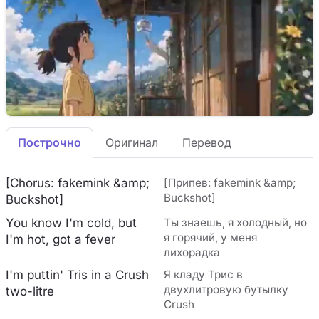
Построчно
Оригинал
Перевод
[Chorus: fakemink &amp;
[Припев: fakemink &amp;
Buckshot]
Buckshot]
You know I'm cold, but
Ты знаешь, я холодный, но
я горячий, у меня
I'm hot, got a fever
лихорадка
I'm puttin' Tris in a Crush
Я кладу Трис в
двухлитровую бутылку
two-litre
Crush