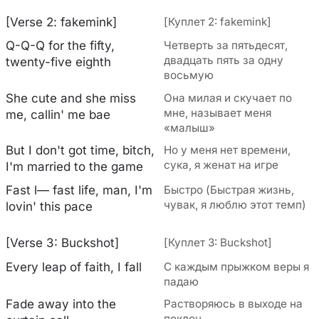
[Verse 2: fakemink]
[Куплет 2: fakemink]
Q-Q-Q for the fifty,
Четверть за пятьдесят,
двадцать пять за одну
twenty-fivе eighth
восьмую
She cute and she miss
Она милая и скучает по
мне, называет меня
me, callin' me bae
«малыш»
But I don't got time, bitch,
Но у меня нет времени,
сука, я женат на игре
I'm married to the game
Fast l— fast life, man, I'm
Быстро (Быстрая жизнь,
чувак, я люблю этот темп)
lovin' this pace
[Verse 3: Buckshot]
[Куплет 3: Buckshot]
Every leap of faith, I fall
С каждым прыжком веры я
падаю
Fade away into the
Растворяюсь в выходе на
поклон