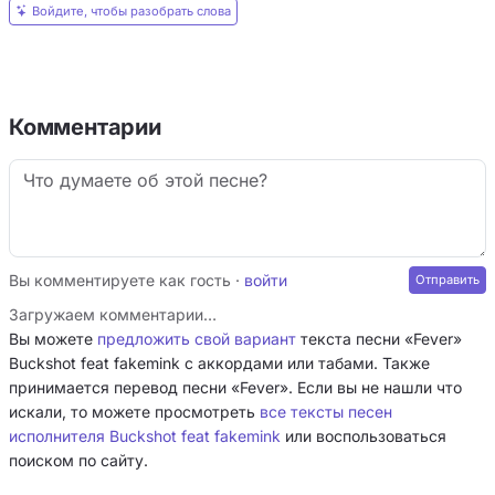
Войдите, чтобы разобрать слова
«взлетел, но продолжаешь палить» — это про
опасный кайф, от которого не слезешь. Бакшот
проговаривает «моменты Кейт Мосс»: модельная
хрупкость, упущенный шанс, падение «за кулисы» —
Комментарии
вся эта глянцевая грязь подаётся с нарочито
неровным, обрывочным ритмом, будто пульс под
кодеином. Факемайк же рубит прямо: «женат на
игре», никаких чувств, только скорость и партии —
так получается портрет поколения, где роскошь и
Вы комментируете как гость ·
войти
ломка стали синонимами.
Загружаем комментарии…
Вы можете
предложить свой вариант
текста песни «Fever»
Buckshot feat fakemink с аккордами или табами. Также
принимается перевод песни «Fever». Если вы не нашли что
искали, то можете просмотреть
все тексты песен
исполнителя Buckshot feat fakemink
или воспользоваться
поиском по сайту.