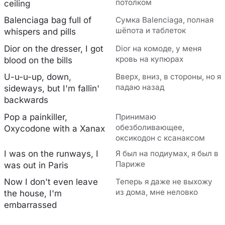
потолком
ceiling
Balenciaga bag full of
Сумка Balenciaga, полная
шёпота и таблеток
whispers and pills
Dior on the dresser, I got
Dior на комоде, у меня
кровь на купюрах
blood on the bills
U-u-u-up, down,
Вверх, вниз, в стороны, но я
падаю назад
sideways, but I'm fallin'
backwards
Pop a painkiller,
Принимаю
обезболивающее,
Oxycodone with a Xanax
оксикодон с ксанаксом
I was on the runways, I
Я был на подиумах, я был в
Париже
was out in Paris
Now I don't even leave
Теперь я даже не выхожу
из дома, мне неловко
the house, I'm
embarrassed