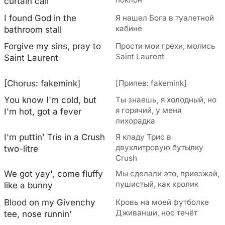
curtain call
I found God in the
Я нашел Бога в туалетной
кабине
bathroom stall
Forgive my sins, pray to
Прости мои грехи, молись
Saint Laurent
Saint Laurent
[Chorus: fakemink]
[Припев: fakemink]
You know I'm cold, but
Ты знаешь, я холодный, но
я горячий, у меня
I'm hot, got a fever
лихорадка
I'm puttin' Tris in a Crush
Я кладу Трис в
двухлитровую бутылку
two-litre
Crush
We got yay', come fluffy
Мы сделали это, приезжай,
пушистый, как кролик
like a bunny
Blood on my Givenchy
Кровь на моей футболке
Дживанши, нос течёт
tee, nose runnin'