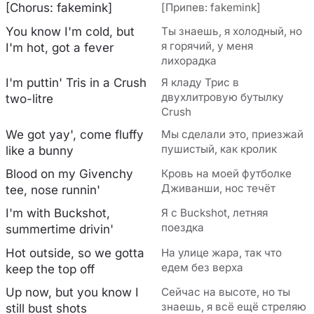
[Chorus: fakemink]
[Припев: fakemink]
You know I'm cold, but
Ты знаешь, я холодный, но
я горячий, у меня
I'm hot, got a fever
лихорадка
I'm puttin' Tris in a Crush
Я кладу Трис в
двухлитровую бутылку
two-litre
Crush
We got yay', come fluffy
Мы сделали это, приезжай
пушистый, как кролик
like a bunny
Blood on my Givenchy
Кровь на моей футболке
Дживанши, нос течёт
tee, nose runnin'
I'm with Buckshot,
Я с Buckshot, летняя
поездка
summertime drivin'
Hot outside, so we gotta
На улице жара, так что
едем без верха
keep the top off
Up now, but you know I
Сейчас на высоте, но ты
знаешь, я всё ещё стреляю
still bust shots