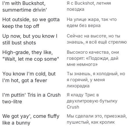
I'm with Buckshot,
Я с Buckshot, летняя
поездка
summertime drivin'
Hot outside, so we gotta
На улице жара, так что
едем без верха
keep the top off
Up now, but you know I
Сейчас на высоте, но ты
знаешь, я всё ещё стреляю
still bust shots
High-grade, they like,
Высокого качества, они
говорят: «Подожди, дай
"Wait, let me cop some"
мне немного»
You know I'm cold, but
Ты знаешь, я холодный, но
я горячий, у меня
I'm hot, got a fever
лихорадка
I'm puttin' Tris in a Crush
Я кладу Трис в
двухлитровую бутылку
two-litre
Crush
We got yay', come fluffy
Мы сделали это, приезжай,
пушистый, как кролик
like a bunny