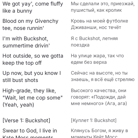
We got yay', come fluffy
Мы сделали это, приезжай,
пушистый, как кролик
like a bunny
Blood on my Givenchy
Кровь на моей футболке
Дживанши, нос течёт
tee, nose runnin'
I'm with Buckshot,
Я с Buckshot, летняя
поездка
summertime drivin'
Hot outside, so we gotta
На улице жара, так что
едем без верха
keep the top off
Up now, but you know I
Сейчас на высоте, но ты
знаешь, я всё ещё стреляю
still bust shots
High-grade, they like,
Высокого качества, они
говорят: «Подожди, дай
"Wait, let me cop some"
мне немного» (Ага, ага)
(Yeah, yeah)
[Verse 1: Buckshot]
[Куплет 1: Buckshot]
Swear to God, I live in
Клянусь Богом, я живу в
моменты Кейт Мосс
Kate Moss moments