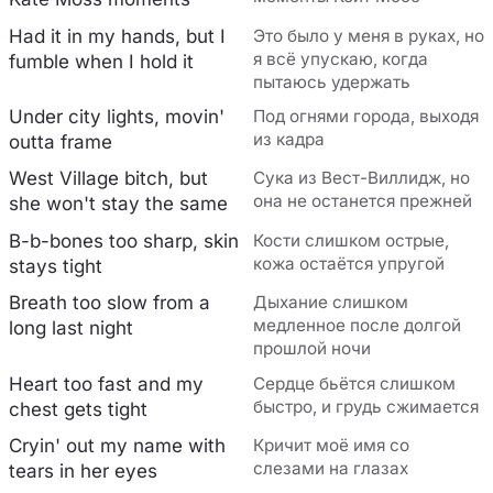
Had it in my hands, but I
Это было у меня в руках, но
я всё упускаю, когда
fumble when I hold it
пытаюсь удержать
Under city lights, movin'
Под огнями города, выходя
из кадра
outta frame
West Village bitch, but
Сука из Вест-Виллидж, но
она не останется прежней
she won't stay the same
B-b-bones too sharp, skin
Кости слишком острые,
кожа остаётся упругой
stays tight
Breath too slow from a
Дыхание слишком
медленное после долгой
long last night
прошлой ночи
Heart too fast and my
Сердце бьётся слишком
быстро, и грудь сжимается
chest gets tight
Cryin' out my name with
Кричит моё имя со
слезами на глазах
tears in her еyes