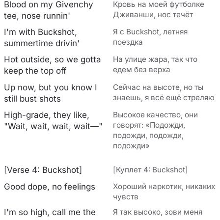
Blood on my Givenchy
Кровь на моей футболке
Дживанши, нос течёт
tee, nose runnin'
I'm with Buckshot,
Я с Buckshot, летняя
поездка
summertime drivin'
Hot outside, so we gotta
На улице жара, так что
едем без верха
keep the top off
Up now, but you know I
Сейчас на высоте, но ты
знаешь, я всё ещё стреляю
still bust shots
High-grade, they like,
Высокое качество, они
говорят: «Подожди,
"Wait, wait, wait, wait—"
подожди, подожди,
подожди»
[Verse 4: Buckshot]
[Куплет 4: Buckshot]
Good dope, no feelings
Хороший наркотик, никаких
чувств
I'm so high, call me the
Я так высоко, зови меня