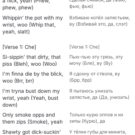
a flick, yeah (Phew,
фью, фью)
phew, phew)
Whippin' the pot with my
Взбиваю котёл запястьем,
ву (Взбивай это, да, слэт)
wrist, woo (Whip that,
yeah, slatt)
[Verse 1: Che]
[Verse 1: Che]
Si-sippin' that dirty, that
Пью-пью эту грязь, эту
мочу (Бле), ву (Ву)
piss (Bleh), woo (Woo)
I'm finna die by the blick,
Я сдохну от ствола, ву
(Брр, брр)
woo (Brr, brr)
I'm tryna bust down my
Я пытаюсь унизать
запястье, да (Да, унизать)
wrist, yeah (Yeah, bust
down)
Only smoke opps and
Только курю оппов и их
зипы (Курю), да
them zips (Smokе), yeah
Shawty got dick-suckin'
У тёлки губы для минета,