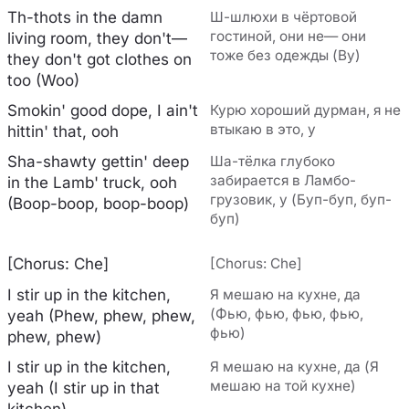
Th-thots in the damn
Ш-шлюхи в чёртовой
гостиной, они не— они
living room, they don't—
тоже без одежды (Ву)
they don't got clothes on
too (Woo)
Smokin' good dope, I ain't
Курю хороший дурман, я не
втыкаю в это, у
hittin' that, ooh
Sha-shawty gettin' deep
Ша-тёлка глубоко
забирается в Ламбо-
in the Lamb' truck, ooh
грузовик, у (Буп-буп, буп-
(Boop-boop, boop-boop)
буп)
[Chorus: Che]
[Chorus: Che]
I stir up in the kitchen,
Я мешаю на кухне, да
(Фью, фью, фью, фью,
yeah (Phew, phew, phew,
фью)
phew, phew)
I stir up in the kitchen,
Я мешаю на кухне, да (Я
мешаю на той кухне)
yeah (I stir up in that