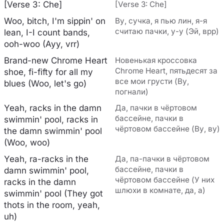
[Verse 3: Che]
[Verse 3: Che]
Woo, bitch, I'm sippin' on
Ву, сучка, я пью лин, я-я
считаю пачки, у-у (Эй, врр)
lean, I-I count bands,
ooh-woo (Ayy, vrr)
Brand-new Chrome Heart
Новенькая кроссовка
Chrome Heart, пятьдесят за
shoe, fi-fifty for all my
все мои грусти (Ву,
blues (Woo, let's go)
погнали)
Yeah, racks in the damn
Да, пачки в чёртовом
бассейне, пачки в
swimmin' pool, racks in
чёртовом бассейне (Ву, ву)
the damn swimmin' pool
(Woo, woo)
Yeah, ra-racks in the
Да, па-пачки в чёртовом
бассейне, пачки в
damn swimmin' pool,
чёртовом бассейне (У них
racks in the damn
шлюхи в комнате, да, а)
swimmin' pool (They got
thots in the room, yeah,
uh)