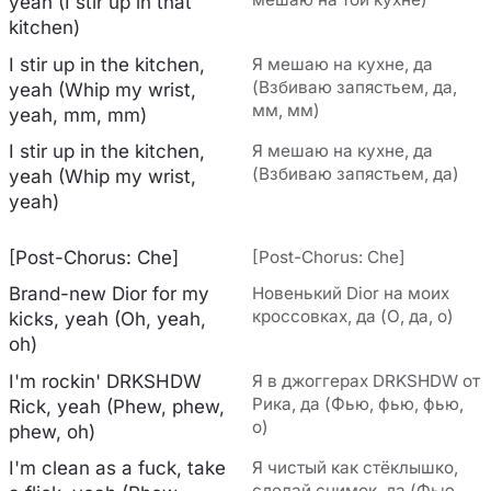
yeah (I stir up in that
kitchen)
I stir up in the kitchen,
Я мешаю на кухне, да
(Взбиваю запястьем, да,
yeah (Whip my wrist,
мм, мм)
yeah, mm, mm)
I stir up in the kitchen,
Я мешаю на кухне, да
(Взбиваю запястьем, да)
yeah (Whip my wrist,
yeah)
[Post-Chorus: Che]
[Post-Chorus: Che]
Brand-new Dior for my
Новенький Dior на моих
кроссовках, да (О, да, о)
kicks, yeah (Oh, yeah,
oh)
I'm rockin' DRKSHDW
Я в джоггерах DRKSHDW от
Рика, да (Фью, фью, фью,
Rick, yeah (Phew, phew,
о)
phew, oh)
I'm clean as a fuck, take
Я чистый как стёклышко,
сделай снимок, да (Фью,