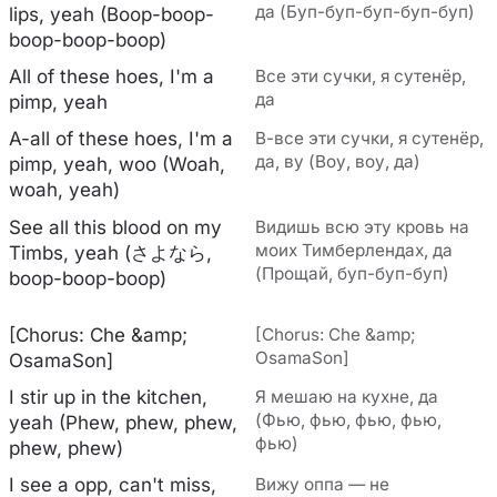
да (Буп-буп-буп-буп-буп)
lips, yeah (Boop-boop-
boop-boop-boop)
All of thesе hoes, I'm a
Все эти сучки, я сутенёр,
да
pimp, yeah
A-all of these hoes, I'm a
В-все эти сучки, я сутенёр,
да, ву (Воу, воу, да)
pimp, yeah, woo (Woah,
woah, yeah)
See all this blood on my
Видишь всю эту кровь на
моих Тимберлендах, да
Timbs, yeah (さよなら,
(Прощай, буп-буп-буп)
boop-boop-boop)
[Chorus: Che &amp;
[Chorus: Che &amp;
OsamaSon]
OsamaSon]
I stir up in the kitchen,
Я мешаю на кухне, да
(Фью, фью, фью, фью,
yeah (Phew, phew, phew,
фью)
phew, phew)
I see a opp, can't miss,
Вижу оппа — не