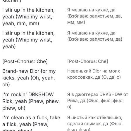
kitchen)
I stir up in the kitchen,
Я мешаю на кухне, да
(Взбиваю запястьем, да,
yeah (Whip my wrist,
мм, мм)
yeah, mm, mm)
I stir up in the kitchen,
Я мешаю на кухне, да
(Взбиваю запястьем, да)
yeah (Whip my wrist,
yeah)
[Post-Chorus: Che]
[Post-Chorus: Che]
Brand-new Dior for my
Новенький Dior на моих
кроссовках, да (О, да, о)
kicks, yeah (Oh, yeah,
oh)
I'm rockin' DRKSHDW
Я в джоггерах DRKSHDW от
Рика, да (Фью, фью, фью,
Rick, yeah (Phew, phew,
о)
phew, oh)
I'm clean as a fuck, take
Я чистый как стёклышко,
сделай снимок, да (Фью,
a flick, yeah (Phew,
фью, фью)