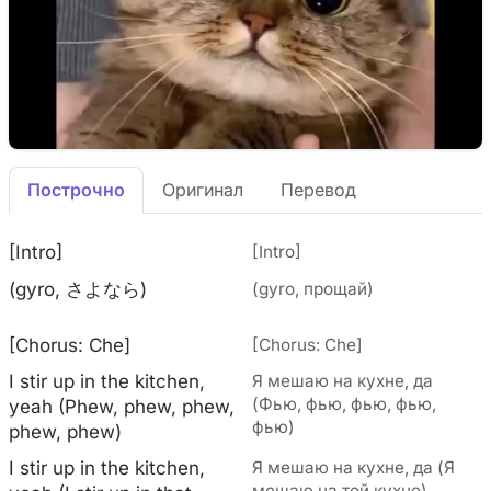
Построчно
Оригинал
Перевод
[Intro]
[Intro]
(gyro, さよなら)
(gyro, прощай)
[Chorus: Che]
[Chorus: Che]
I stir up in the kitchen,
Я мешаю на кухне, да
(Фью, фью, фью, фью,
yeah (Phew, phew, phew,
фью)
phew, phew)
I stir up in the kitchen,
Я мешаю на кухне, да (Я
мешаю на той кухне)