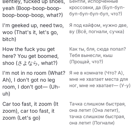
Bentley, fucked up shoes,
Бентли, испорченные
кроссовки, да (Буп-буп-
yeah (Boop-boop-boop-
буп-буп-буп-буп, что?)
boop-boop-boop, what?)
I'm geeked up, need two,
Я под кайфом, нужно две,
ву (Всё, погнали, сучка)
woo (That's it, let's go,
bitch)
How the fuck you get
Как ты, бля, сюда попал?
Тебя вынесли, кыш
here? You get boomed,
(Прощай, что?)
shoo (さよなら, what?)
I'm not in no room (What?
Я не в комнате (Что? А),
мне не хватает места для
Ah), I don't got no leg
ног, мне не хватает— (У-у)
room, I don't got— (Uh-
uh)
Car too fast, it zoom (It
Тачка слишком быстрая,
она летит (Она летит),
zoom), car too fast, it
тачка слишком быстрая,
zoom (Let's go)
она летит (Погнали)