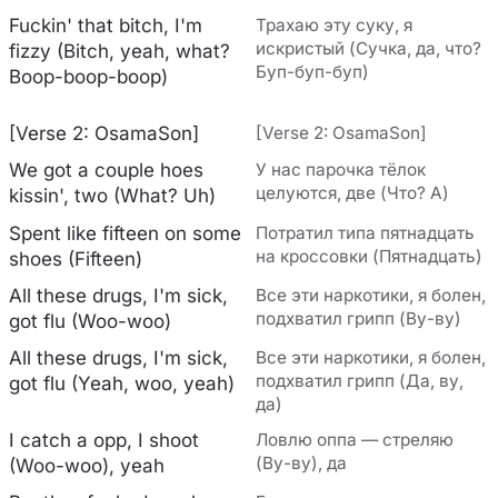
Fuckin' that bitch, I'm
Трахаю эту суку, я
искристый (Сучка, да, что?
fizzy (Bitch, yeah, what?
Буп-буп-буп)
Boop-boop-boop)
[Verse 2: OsamaSon]
[Verse 2: OsamaSon]
We got a couple hoes
У нас парочка тёлок
целуются, две (Что? А)
kissin', two (What? Uh)
Spent like fifteen on some
Потратил типа пятнадцать
на кроссовки (Пятнадцать)
shoes (Fifteen)
All these drugs, I'm sick,
Все эти наркотики, я болен,
подхватил грипп (Ву-ву)
got flu (Woo-woo)
All these drugs, I'm sick,
Все эти наркотики, я болен,
подхватил грипп (Да, ву,
got flu (Yeah, woo, yeah)
да)
I catch a opp, I shoot
Ловлю оппа — стреляю
(Ву-ву), да
(Woo-woo), yeah