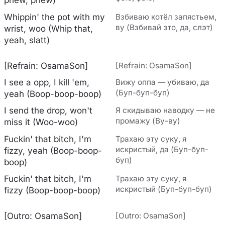
phew, phew)
Whippin' the pot with my
Взбиваю котёл запястьем,
ву (Взбивай это, да, слэт)
wrist, woo (Whip that,
yeah, slatt)
[Refrain: OsamaSon]
[Refrain: OsamaSon]
I see a opp, I kill 'em,
Вижу оппа — убиваю, да
(Буп-буп-буп)
yeah (Boop-boop-boop)
I send the drop, won't
Я скидываю наводку — не
промажу (Ву-ву)
miss it (Woo-woo)
Fuckin' that bitch, I'm
Трахаю эту суку, я
искристый, да (Буп-буп-
fizzy, yeah (Boop-boop-
буп)
boop)
Fuckin' that bitch, I'm
Трахаю эту суку, я
искристый (Буп-буп-буп)
fizzy (Boop-boop-boop)
[Outro: OsamaSon]
[Outro: OsamaSon]