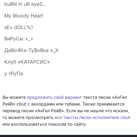
buRN In uR eyeS…
My Bloody Heart
sEx dOLL%)
ВиРуСы +_+
ДеВо4Ка-Ту$оВка x_X
Клуб «КАТАРСИС»
у тРуПа
Вы можете
предложить свой вариант
текста песни «АнГел
РейВ» clout с аккордами или табами. Также принимается
перевод песни «АнГел РейВ». Если вы не нашли что искали,
то можете просмотреть
все тексты песен исполнителя clout
или воспользоваться поиском по сайту.