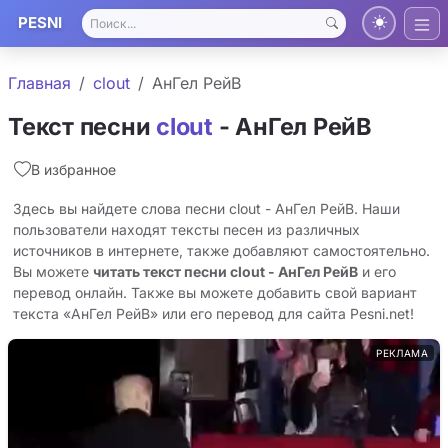
PESNI
Главная
clout
АнГел РейВ
Текст песни
clout
- АнГел РейВ
В избранное
Здесь вы найдете слова песни clout - АнГел РейВ. Наши
пользователи находят тексты песен из различных
источников в интернете, также добавляют самостоятельно.
Вы можете
читать текст песни clout - АнГел РейВ
и его
перевод онлайн. Также вы можете добавить свой вариант
текста «АнГел РейВ» или его перевод для сайта Pesni.net!
РЕКЛАМА