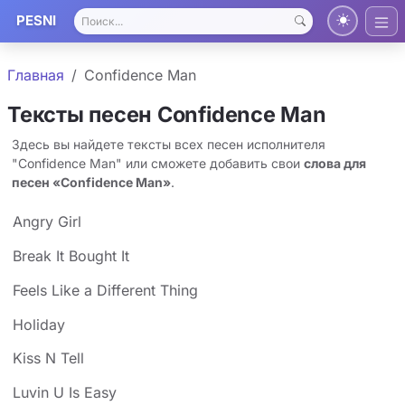
PESNI
Главная
Confidence Man
Тексты песен Confidence Man
Здесь вы найдете тексты всех песен исполнителя
"Confidence Man" или сможете добавить свои
слова для
песен «Confidence Man»
.
Angry Girl
Break It Bought It
Feels Like a Different Thing
Holiday
Kiss N Tell
Luvin U Is Easy