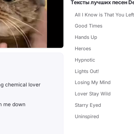
Тексты лучших песен De
обращённая внутрь се
«Oh yeah» как насмеш
All I Know is That You Le
усиливающий ощущение
Good Times
истерикой и безнадёжн
Hands Up
Heroes
Hypnotic
Lights Out!
Losing My Mind
ng chemical lover
Lover Stay Wild
alm me down
Starry Eyed
Uninspired