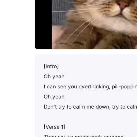
[Intro]
Oh yeah
I can see you overthinking, pill-poppi
Oh yeah
Don't try to calm me down, try to c
[Verse 1]