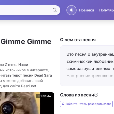
Новинки
Популяр
О чём эта песня
 Gimme Gimme
Это песня о внутреннем
«химический любовник»
mme Gimme. Наши
саморазрушительных пр
ых источников в интернете,
Настроение тревожное 
читать текст песни Dead Sara
вы можете добавить свой
отвергает попытки её ус
 для сайта Pesni.net!
down»), но просит не у
Слова из песни
много контрастов — цин
РЕКЛАМА
friends») соседствуют с
Войдите, чтобы разобрать слова
«mental health will wre