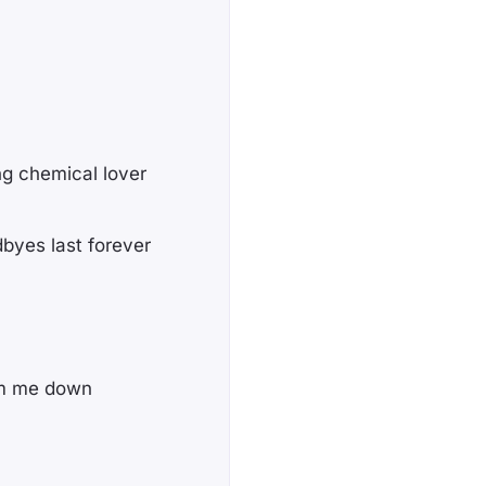
ng chemical lover
dbyes last forever
alm me down