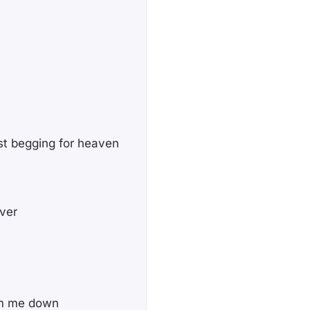
st begging for heaven
ever
alm me down