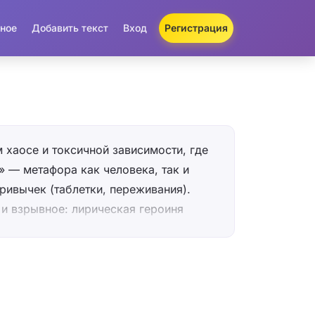
ное
Добавить текст
Вход
Регистрация
 хаосе и токсичной зависимости, где
 — метафора как человека, так и
ивычек (таблетки, переживания).
и взрывное: лирическая героиня
покоить («Don’t try to calm me
тешения, а принятия её боли. В тексте
ичные советы («Sleep with your
 отчаянным «I’m suffocating», а образ
ak havoc» звучит как угроза,