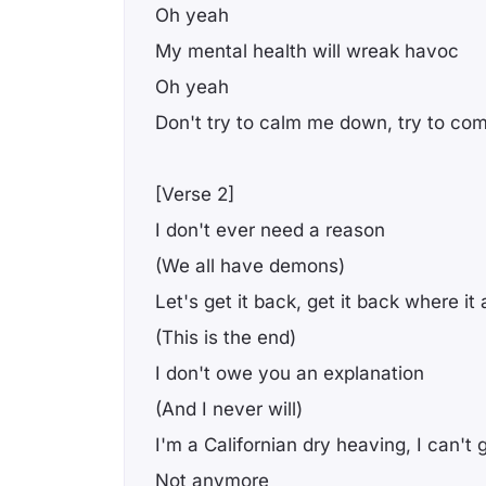
Oh yeah
My mental health will wreak havoc
Oh yeah
Don't try to calm me down, try to co
[Verse 2]
I don't ever need a reason
(We all have demons)
Let's get it back, get it back where it 
(This is the end)
I don't owe you an explanation
(And I never will)
I'm a Californian dry heaving, I can't
Not anymore