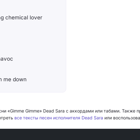
ng chemical lover
 havoc
alm me down
сни «Gimme Gimme» Dead Sara с аккордами или табами. Также 
мотреть
все тексты песен исполнителя Dead Sara
или воспользова