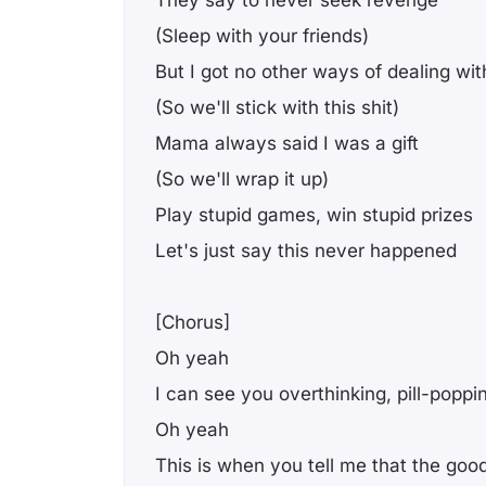
They say to never seek revenge
(Sleep with your friends)
But I got no other ways of dealing with
(So we'll stick with this shit)
Mama always said I was a gift
(So we'll wrap it up)
Play stupid games, win stupid prizes
Let's just say this never happened
[Chorus]
Oh yeah
I can see you overthinking, pill-poppi
Oh yeah
This is when you tell me that the goo