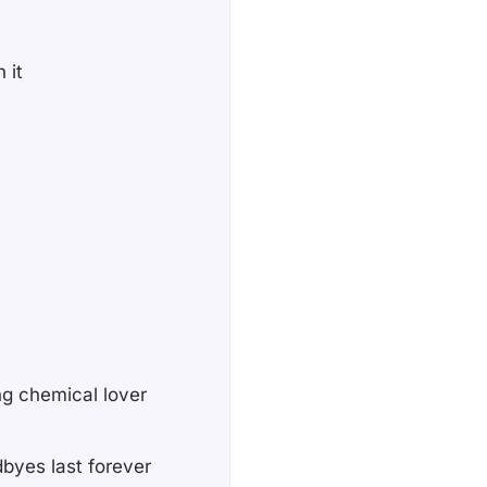
 it
ng chemical lover
dbyes last forever