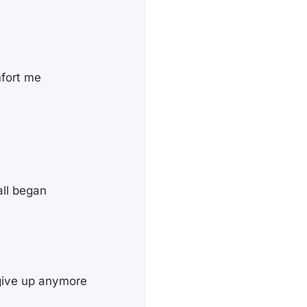
mfort me
all began
 give up anymore