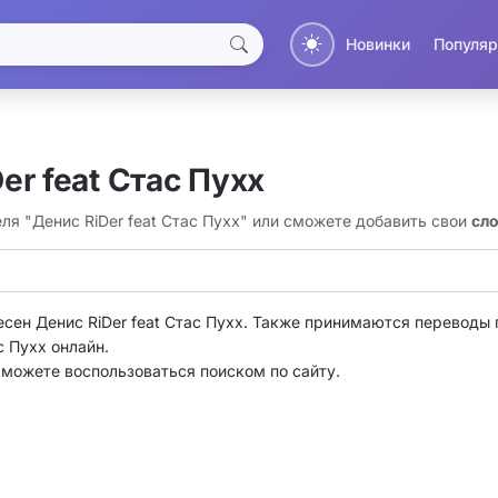
Новинки
Популяр
er feat Стас Пухх
ля "Денис RiDer feat Стас Пухх" или сможете добавить свои
сло
есен Денис RiDer feat Стас Пухх. Также принимаются переводы п
с Пухх онлайн.
о можете воспользоваться поиском по сайту.