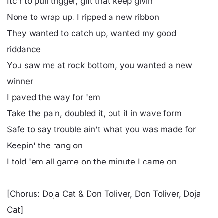
Itch to pull trigger, gift that keep givin'
None to wrap up, I ripped a new ribbon
They wanted to catch up, wanted my good
riddance
You saw me at rock bottom, you wanted a new
winner
I paved the way for 'em
Take the pain, doubled it, put it in wave form
Safe to say trouble ain't what you was made for
Keepin' the rang on
I told 'em all game on the minute I came on
[Chorus: Doja Cat & Don Toliver, Don Toliver, Doja
Cat]