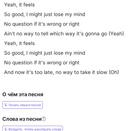
Yeah, it feels
So good, I might just lose my mind
No question if it's wrong or right
Ain't no way to tell which way it's gonna go (Yeah)
Yeah, it feels
So good, I might just lose my mind
No question if it's wrong or right
And now it's too late, no way to take it slow (Oh)
О чём эта песня
Узнать смысл песни
Слова из песни
Войдите, чтобы разобрать слова