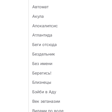
Автомат
Акула
Апокалипсис
Атлантида
Беги отсюда
Бездельник
Без имени
Берегись!
Близнецы
Бэйби в Аду
Век эвтаназии
Вилами по воде