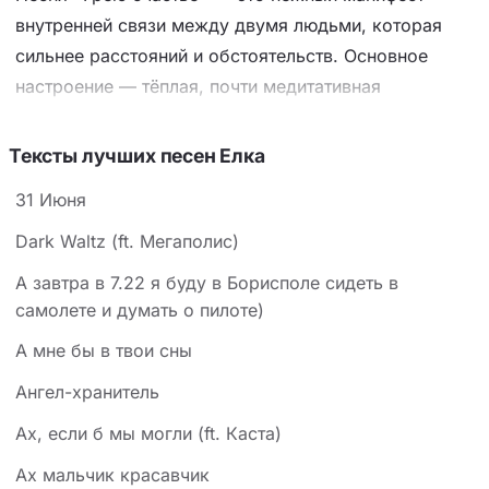
внутренней связи между двумя людьми, которая
сильнее расстояний и обстоятельств. Основное
настроение — тёплая, почти медитативная
уверенность в том, что счастье не нужно искать
снаружи: оно уже живёт внутри, и его «завязанные
Тексты лучших песен Елка
глаза» видят главное — другого человека.
31 Июня
Ключевой образ — луч солнца, который летит
сквозь космос к адресату, побеждая тьму, —
Dark Waltz (ft. Мегаполис)
классическая метафора надежды и неразрывной
А завтра в 7.22 я буду в Борисполе сидеть в
связи душ. Повторяющиеся строки про «грею
самолете и думать о пилоте)
счастье» работают как мантра, а фраза «я всё
А мне бы в твои сны
помню» и финальное обещание «я рядом» снимают
Ангел-хранитель
тревогу — это обещание присутствия, даже если
физически его нет.
Ах, если б мы могли (ft. Каста)
Ах мальчик красавчик