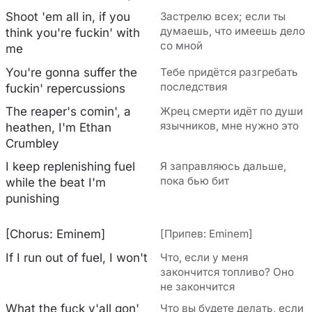
Shoot 'em all in, if you
Застрелю всех; если ты
думаешь, что имеешь дело
think you're fuckin' with
со мной
me
You're gonna suffer the
Тебе придётся разгребать
последствия
fuckin' repercussions
The reaper's comin', a
Жрец смерти идёт по души
язычников, мне нужно это
heathen, I'm Ethan
Crumbley
I keep replenishing fuel
Я заправляюсь дальше,
пока бью бит
while the beat I'm
punishing
[Chorus: Eminem]
[Припев: Eminem]
If I run out of fuel, I won't
Что, если у меня
закончится топливо? Оно
не закончится
What the fuck y'all gon'
Что вы будете делать, если