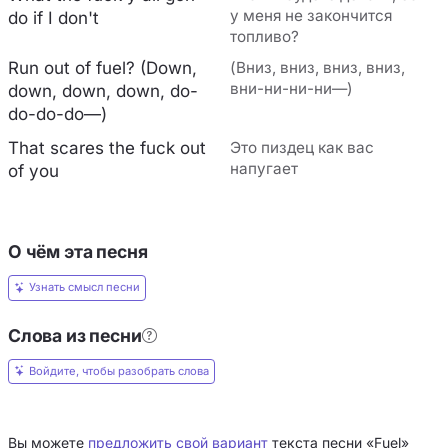
у меня не закончится
do if I don't
топливо?
Run out of fuel? (Down,
(Вниз, вниз, вниз, вниз,
вни-ни-ни-ни—)
down, down, down, do-
do-do-do—)
That scares the fuck out
Это пиздец как вас
напугает
of you
О чём эта песня
Узнать смысл песни
Слова из песни
Войдите, чтобы разобрать слова
Вы можете
предложить свой вариант
текста песни «Fuel»