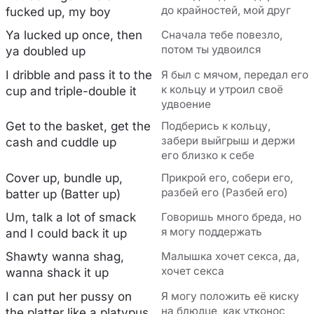
до крайностей, мой друг
fucked up, my boy
Ya lucked up once, then
Сначала тебе повезло,
потом ты удвоился
ya doubled up
I dribble and pass it to the
Я был с мячом, передал его
к кольцу и утроил своё
cup and triple-double it
удвоение
Get to the basket, get the
Подберись к кольцу,
забери выйгрыш и держи
cash and cuddle up
его близко к себе
Cover up, bundle up,
Прикрой его, собери его,
разбей его (Разбей его)
batter up (Batter up)
Um, talk a lot of smack
Говоришь много бреда, но
я могу поддержать
and I could back it up
Shawty wanna shag,
Малышка хочет секса, да,
хочет секса
wanna shack it up
I can put her pussy on
Я могу положить её киску
на блюдце, как утконос
the platter like a platypus