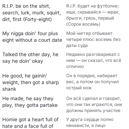
R.I.P. be on the shirt,
R.I.P. будет на футболке;
ищи, скрывайся — мрак,
search, lurk, murk, squirt,
брызги, грязь, первый
dirt, first (Forty-eight)
(Сорок восемь)
My nigga doin' four plus
Мой ниггер отбывает
четыре плюс восемь без
eight without a court date
даты суда
Talked the other day, he
Недавно разговаривал с
ним — он сказал, что всё
say he doin' okay
отлично
He good, he gainin'
Он в порядке, набирает
вес, а потом он получил
weight, then got a sharp
острый нож
shank
He made, he say they
Он всё сделал и говорит,
что они так играются, они
play, they gotta partake
должны принять участие
Homie got a heart full of
У друга сердце полно
ненависти, а лицо
hate and a face full of