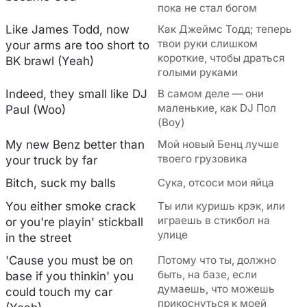
пока не стал богом
Like James Todd, now
Как Джеймс Тодд; теперь
твои руки слишком
your arms are too short to
короткие, чтобы драться
BK brawl (Yeah)
голыми руками
Indeed, they small like DJ
В самом деле — они
маленькие, как DJ Пол
Paul (Woo)
(Воу)
My new Benz better than
Мой новый Бенц лучше
твоего грузовика
your truck by far
Bitch, suck my balls
Сука, отсоси мои яйца
You either smoke crack
Ты или куришь крэк, или
играешь в стикбол на
or you're playin' stickball
улице
in the street
'Cause you must be on
Потому что ты, должно
быть, на базе, если
base if you thinkin' you
думаешь, что можешь
could touch my car
прикоснуться к моей