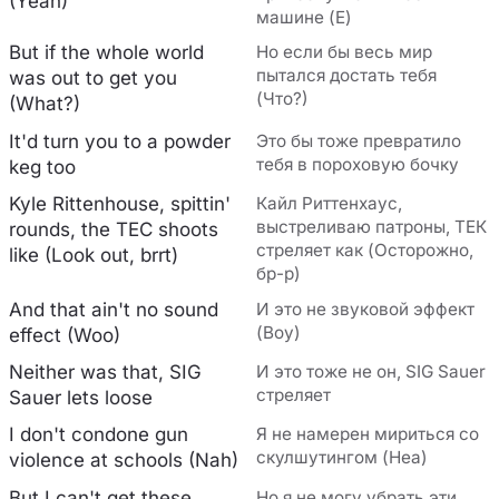
(Yeah)
машине (Е)
But if the whole world
Но если бы весь мир
пытался достать тебя
was out to get you
(Что?)
(What?)
It'd turn you to a powder
Это бы тоже превратило
тебя в пороховую бочку
keg too
Kyle Rittenhouse, spittin'
Кайл Риттенхаус,
выстреливаю патроны, ТЕК
rounds, the TEC shoots
стреляет как (Осторожно,
like (Look out, brrt)
бр-р)
And that ain't no sound
И это не звуковой эффект
(Воу)
effect (Woo)
Neither was that, SIG
И это тоже не он, SIG Sauer
стреляет
Sauer lets loose
I don't condone gun
Я не намерен мириться со
скулшутингом (Неа)
violence at schools (Nah)
But I can't get these
Но я не могу убрать эти