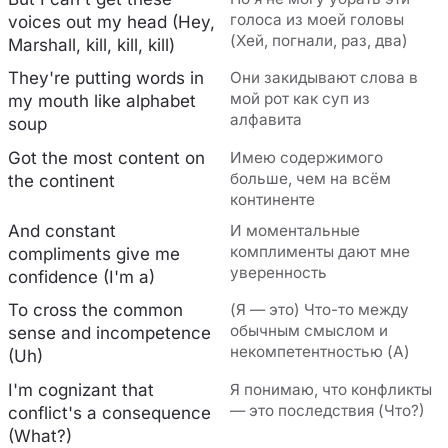
голоса из моей головы
voices out my head (Hey,
(Хей, погнали, раз, два)
Marshall, kill, kill, kill)
They're putting words in
Они закидывают слова в
мой рот как суп из
my mouth like alphabet
алфавита
soup
Got the most content on
Имею содержимого
больше, чем на всём
the continent
континенте
And constant
И моментальные
комплименты дают мне
compliments give me
уверенность
confidence (I'm a)
To cross the common
(Я — это) Что-то между
обычным смыслом и
sense and incompetence
некомпетентностью (А)
(Uh)
I'm cognizant that
Я понимаю, что конфликты
— это последствия (Что?)
conflict's a consequence
(What?)