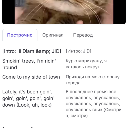
Построчно
Оригинал
Перевод
[Intro: Ill Diam &amp; JID]
[Интро: JID]
Smokin' trees, I’m ridin'
Курю марихуану, я
катаюсь вокруг
'round
Come to my side of town
Приходи на мою сторону
города
Lately, it’s been goin',
В последнее время всё
опускалось, опускалось,
goin', goin', goin', goin'
опускалось, опускалось,
down (Look, uh, look)
опускалось вниз (Смотри,
а, смотри)