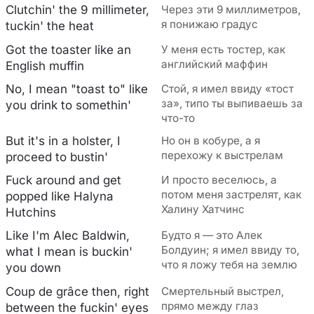
Clutchin' the 9 millimeter,
Через эти 9 миллиметров,
я понижаю градус
tuckin' the heat
Got the toaster like an
У меня есть тостер, как
английский маффин
English muffin
No, I mean "toast to" like
Стой, я имел ввиду «тост
за», типо ты выпиваешь за
you drink to somethin'
что-то
But it's in a holster, I
Но он в кобуре, а я
перехожу к выстрелам
proceed to bustin'
Fuck around and get
И просто веселюсь, а
потом меня застрелят, как
popped like Halyna
Халину Хатчинс
Hutchins
Like I'm Alec Baldwin,
Будто я — это Алек
Болдуин; я имел ввиду то,
what I mean is buckin'
что я ложу тебя на землю
you down
Coup de grâce then, right
Смертельный выстрел,
прямо между глаз
between the fuckin' eyes