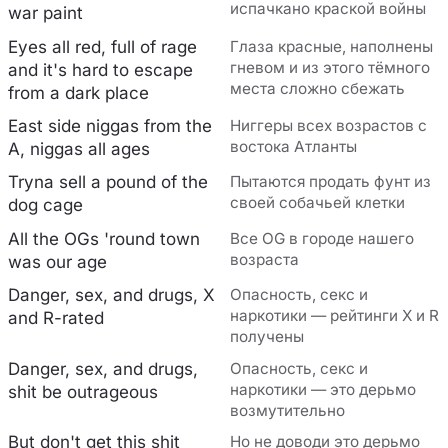
испачкано краской войны
war paint
Eyes all red, full of rage
Глаза красные, наполнены
гневом и из этого тёмного
and it's hard to escape
места сложно сбежать
from a dark place
East side niggas from the
Ниггеры всех возрастов с
востока Атланты
A, niggas all ages
Tryna sell a pound of the
Пытаются продать фунт из
своей собачьей клетки
dog cage
All the OGs 'round town
Все OG в городе нашего
возраста
was our age
Danger, sex, and drugs, X
Опасность, секс и
наркотики — рейтинги X и R
and R-rated
получены
Danger, sex, and drugs,
Опасность, секс и
наркотики — это дерьмо
shit be outrageous
возмутительно
But don't get this shit
Но не доводи это дерьмо