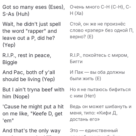
Got so many eses (Eses),
Очень много С-Н (С-Н), С-
Н (Ха)
S-As (Huh)
Wait, he didn't just spell
Стой, он же не произнёс
слово «рэпер» без одной П,
the word "rapper" and
верно? (Е)
leave out a P, did he?
(Yep)
R.I.P., rest in peace,
R.I.P., покойтесь с миром,
Бигги
Biggie
And Pac, both of y'all
И Пак — вы оба должны
были жить (Е)
should be living (Yep)
But I ain't tryna beef with
Но я не пытаюсь бифиться
с ним (Нет)
him (Nope)
'Cause he might put a hit
Ведь он может шибануть и
меня, типо: «Кифи Д,
on me like, "Keefe D, get
достань его»
'em"
And that's the only way
Это — единственный