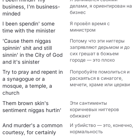
делами, я ориентирован на
business, I'm business-
бизнес
minded
I been spendin' some
Я провёл время с
министром
time with the minister
'Cause them niggas
Потому что эти ниггеры
запрявляют дерьмом и до
spinnin' shit and still
сих грешат в божьем
sinnin' in the City of God
городе — это плохо
and it's sinister
Try to pray and repеnt in
Попробуйте помолиться и
раскаяться в синагоге,
a synagogue or a
мечети, храме или церкви
mosque, a templе, a
church
Them brown skin's
Эти сантименты
коричневых ниггеров
sentiment niggas hurtin'
обижают
And murder's a common
И убийство — это, конечно,
нормальность
courtesy, for certainly