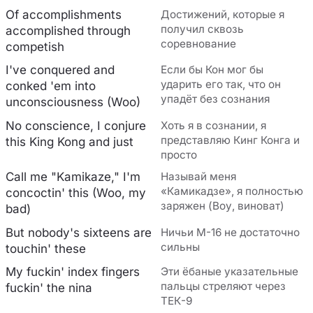
Of accomplishments
Достижений, которые я
получил сквозь
accomplished through
соревнование
competish
I've conquered and
Если бы Кон мог бы
ударить его так, что он
conked 'em into
упадёт без сознания
unconsciousness (Woo)
No conscience, I conjure
Хоть я в сознании, я
представляю Кинг Конга и
this King Kong and just
просто
Call me "Kamikaze," I'm
Называй меня
«Камикадзе», я полностью
concoctin' this (Woo, my
заряжен (Воу, виноват)
bad)
But nobody's sixteens are
Ничьи М-16 не достаточно
сильны
touchin' these
My fuckin' index fingers
Эти ёбаные указательные
пальцы стреляют через
fuckin' the nina
ТЕК-9