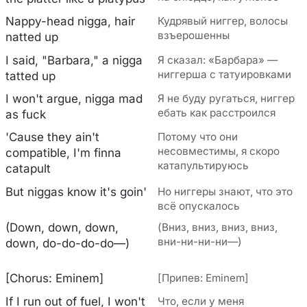
Nappy-head nigga, hair
Кудрявый ниггер, волосы
взъерошенны
natted up
I said, "Barbara," a nigga
Я сказал: «Барбара» —
ниггерша с татуировками
tatted up
I won't argue, nigga mad
Я не буду ругаться, ниггер
ебать как расстроился
as fuck
'Cause they ain't
Потому что они
несовместимы, я скоро
compatible, I'm finna
катапультируюсь
catapult
But niggas know it's goin'
Но ниггеры знают, что это
всё опускалось
(Down, down, down,
(Вниз, вниз, вниз, вниз,
вни-ни-ни-ни—)
down, do-do-do-do—)
[Chorus: Eminem]
[Припев: Eminem]
If I run out of fuel, I won't
Что, если у меня