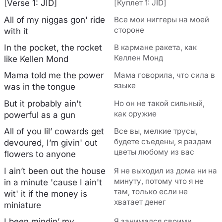
[Verse 1: JID]
[Куплет 1: JID]
All of my niggas gon' ride
Все мои ниггеры на моей
стороне
with it
In the pocket, the rocket
В кармане ракета, как
Келлен Монд
like Kellen Mond
Mama told me the power
Мама говорила, что сила в
языке
was in the tongue
But it probably ain't
Но он не такой сильный,
как оружие
powerful as a gun
All of you lil’ cowards get
Все вы, мелкие трусы,
будете съедены, я раздам
devoured, I’m givin' out
цветы любому из вас
flowers to anyone
I ain’t been out the house
Я не выходил из дома ни на
минуту, потому что я не
in a minute 'cause I ain't
там, только если не
wit' it if the money is
хватает денег
miniature
I been mindin’ my
Я занимался своими