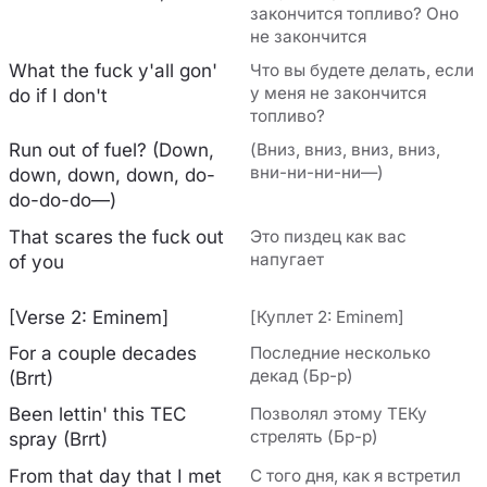
закончится топливо? Оно
не закончится
What the fuck y'all gon'
Что вы будете делать, если
у меня не закончится
do if I don't
топливо?
Run out of fuel? (Down,
(Вниз, вниз, вниз, вниз,
вни-ни-ни-ни—)
down, down, down, do-
do-do-do—)
That scares the fuck out
Это пиздец как вас
напугает
of you
[Verse 2: Eminem]
[Куплет 2: Eminem]
For a couple decades
Последние несколько
декад (Бр-р)
(Brrt)
Been lettin' this TEC
Позволял этому ТЕКу
стрелять (Бр-р)
spray (Brrt)
From that day that I met
С того дня, как я встретил