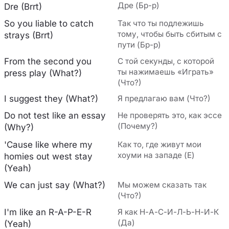
Дре (Бр-р)
Dre (Brrt)
So you liable to catch
Так что ты подлежишь
тому, чтобы быть сбитым с
strays (Brrt)
пути (Бр-р)
From the second you
С той секунды, с которой
ты нажимаешь «Играть»
press play (What?)
(Что?)
I suggest they (What?)
Я предлагаю вам (Что?)
Do not test like an essay
Не проверять это, как эссе
(Почему?)
(Why?)
'Cause like where my
Как то, где живут мои
хоуми на западе (Е)
homies out west stay
(Yeah)
We can just say (What?)
Мы можем сказать так
(Что?)
I'm like an R-A-P-E-R
Я как Н-А-С-И-Л-Ь-Н-И-К
(Да)
(Yeah)