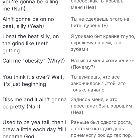
способ, как ты убьёшь
you're gonna be killing
меня (Неа)
me (Nah)
Ain't gonna be on no
Ты не сделаешь этого на
бите, дурень (Е)
beat, silly (Yeah)
I beat the beat silly, on
Я убиваю бит крайне глупо,
скрежечу на нём, как
the grind like teeth
зубами
gritting
Call me "obesity" (Why?)
Называй меня «ожирение»
(Почему?)
You think it's over? Wait,
Ты думаешь, что всё
закончилось? Стой, это
it's just beginning
только начало
Diss me and it ain't gonna
Задиссь меня, и это
перестанет быть хорошим
be pretty (Nah)
(Неа)
Used to be yea tall, then I
Раньше был одного роста,
а потом я каждый день
grew a little each day 'til I
понемногу рос до тех пор,
became God