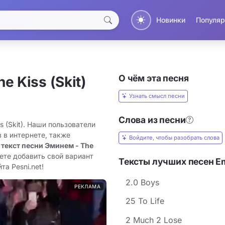
Новинки
Популяр
О чём эта песня
he Kiss (Skit)
Узнать смысл песни
Слова из песни
s (Skit). Наши пользователи
 в интернете, также
Войдите, чтобы разобрать слова
 текст песни Эминем - The
ете добавить свой вариант
Тексты лучших песен E
та Pesni.net!
2.0 Boys
РЕКЛАМА
25 To Life
2 Much 2 Lose