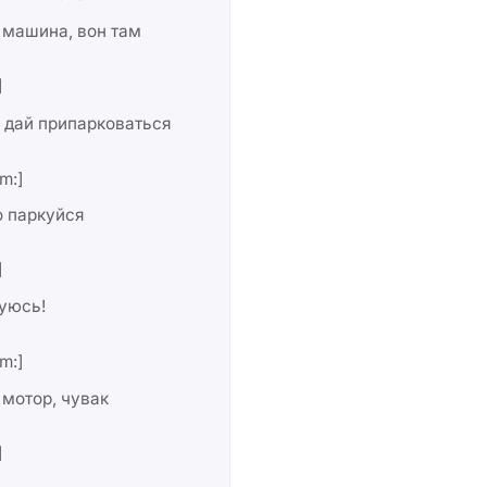
 машина, вон там
]
 дай припарковаться
m:]
о паркуйся
]
уюсь!
m:]
мотор, чувак
]