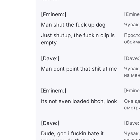
[Eminem:]
[Emine
Man shut the fuck up dog
Чувак,
Just shutup, the fuckin clip is
Просто
обойм
empty
[Dave:]
[Dave:
Man dont point that shit at me
Чувак,
на ме
[Eminem:]
[Emine
Its not even loaded bitch, look
Она да
смотр
[Dave:]
[Dave:
Dude, god i fuckin hate it
Чувак,
когда 