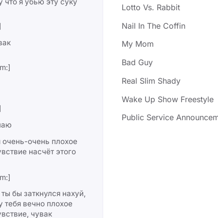
 что я убью эту суку
Lotto Vs. Rabbit
Nail In The Coffin
]
вак
My Mom
Bad Guy
m:]
Real Slim Shady
Wake Up Show Freestyle
]
Public Service Announce
наю
 очень-очень плохое
вствие насчёт этого
m:]
 ты бы заткнулся нахуй,
у тебя вечно плохое
вствие, чувак