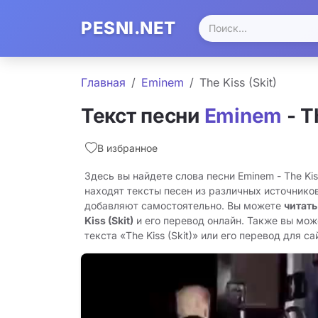
PESNI.NET
Главная
Eminem
The Kiss (Skit)
Текст песни
Eminem
- T
В избранное
Здесь вы найдете слова песни Eminem - The Kis
находят тексты песен из различных источников
добавляют самостоятельно. Вы можете
читать
Kiss (Skit)
и его перевод онлайн. Также вы мож
текста «The Kiss (Skit)» или его перевод для сай