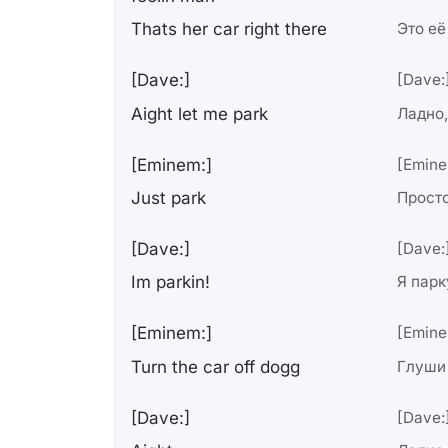
Thats her car right there
Это её
[Dave:]
[Dave:
Aight let me park
Ладно,
[Eminem:]
[Emine
Just park
Прост
[Dave:]
[Dave:
Im parkin!
Я парк
[Eminem:]
[Emine
Turn the car off dogg
Глуши 
[Dave:]
[Dave: