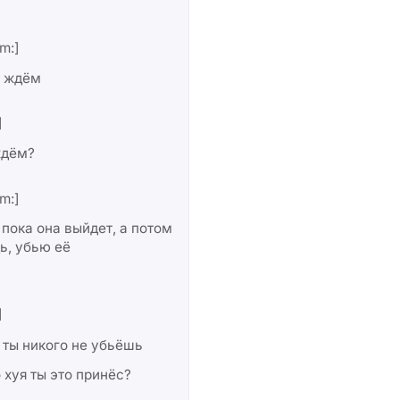
m:]
, ждём
]
ждём?
m:]
пока она выйдет, а потом
дь, убью её
]
 ты никого не убьёшь
 хуя ты это принёс?