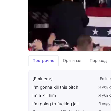
Построчно
Оригинал
Перевод
[Eminem:]
[Emine
I'm gonna kill this bitch
Я убью
Im'a kill him
Я убью
I'm going to fucking jail
Я сяду