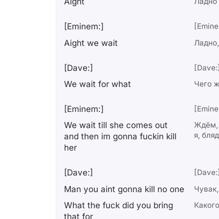
Aight
Ладно
[Eminem:]
[Emine
Aight we wait
Ладно
[Dave:]
[Dave:
We wait for what
Чего 
[Eminem:]
[Emine
We wait till she comes out
Ждём, 
я, бля
and then im gonna fuckin kill
her
[Dave:]
[Dave:
Man you aint gonna kill no one
Чувак,
What the fuck did you bring
Какого
that for