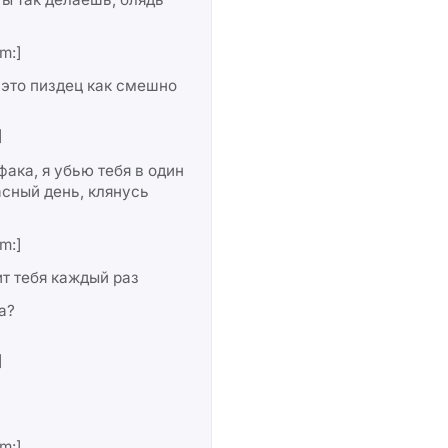
m:]
 это пиздец как смешно
]
ака, я убью тебя в один
сный день, клянусь
m:]
т тебя каждый раз
а?
]
m:]