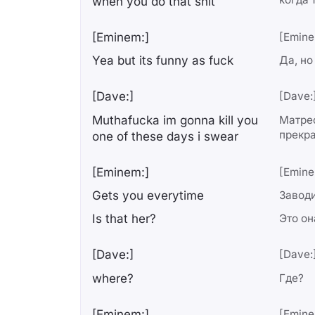
when you do that shit
[Eminem:]
[Emine
Yea but its funny as fuck
Да, но
[Dave:]
[Dave:
Muthafucka im gonna kill you
Матреф
прекра
one of these days i swear
[Eminem:]
[Emine
Gets you everytime
Заводи
Is that her?
Это он
[Dave:]
[Dave:
where?
Где?
[Eminem:]
[Emine