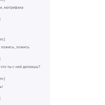
м, матрефака
]
m:]
 ложись, ложись
]
 что ты с ней делаешь?
m:]
ь!
]