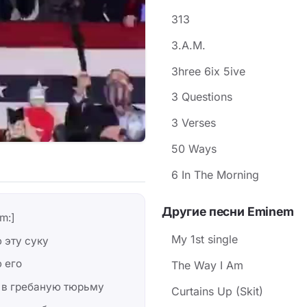
313
3.A.M.
3hree 6ix 5ive
3 Questions
3 Verses
50 Ways
6 In The Morning
Другие песни Eminem
m:]
My 1st single
 эту суку
 его
The Way I Am
 в гребаную тюрьму
Curtains Up (Skit)