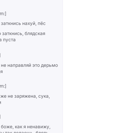
m:]
 заткнись нахуй, пёс
 заткнись, блядская
а пуста
]
 не направляй это дерьмо
ня
m:]
же не заряжена, сука,
и
]
 боже, как я ненавижу,
ты так делаешь, блядь