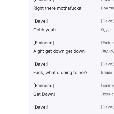
Right there mothafucka
Вон та
[Dave:]
[Dave:
Oohh yeah
О, да
[Eminem:]
[Emine
Aight get down get down
Ладно,
[Dave:]
[Dave:
Fuck, what u doing to her?
Блядь,
[Eminem:]
[Emine
Get Down!
Ложис
[Dave:]
[Dave: