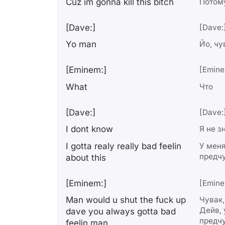
Cuz im gonna kill this bitch
Потому
[Dave:]
[Dave:
Yo man
Йо, чу
[Eminem:]
[Emine
What
Что
[Dave:]
[Dave:
I dont know
Я не з
I gotta realy really bad feelin
У меня
предчу
about this
[Eminem:]
[Emine
Man would u shut the fuck up
Чувак,
Дейв, 
dave you always gotta bad
предчу
feelin man