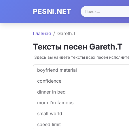
PESNI.NET
Главная
Gareth.T
Тексты песен Gareth.T
Здесь вы найдете тексты всех песен исполнит
​boyfriend material
​confidence
​dinner in bed
​mom I’m famous
​small world
​speed limit