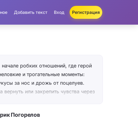
ное
Добавить текст
Вход
Регистрация
о начале робких отношений, где герой
неловкие и трогательные моменты:
укусы за нос и дрожь от поцелуев.
а вернуть или закрепить чувства через
ст: он верит, что детские жвачки
 почтовый ящик, исправят всё и
арик Погорелов
я. Настроение одновременно
зительно-искреннее, с налётом
 в VK, свои сториз) и самоиронии