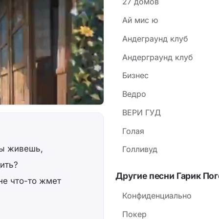
27 домов
(оправдания странного
Ай мис ю
повторяющийся мотив 
вроде сториз в Instag
Андеграунд клуб
узнаваемую повседнев
Андерграунд клуб
Бизнес
Ведро
ВЕРИ ГУД
Голая
ты живешь,
Голливуд
дить?
Другие песни Гарик По
не что-то жмет
Конфиденциально
Покер