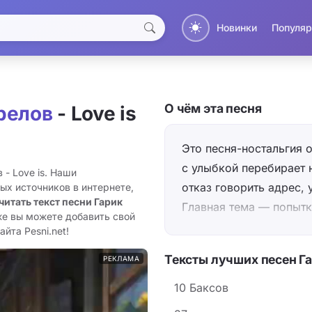
Новинки
Популяр
О чём эта песня
релов
- Love is
Это песня-ностальгия 
с улыбкой перебирает 
 - Love is. Наши
отказ говорить адрес, 
ых источников в интернете,
читать текст песни Гарик
Главная тема — попытк
же вы можете добавить свой
абсурдный, но милый же
айта Pesni.net!
«love is», брошенные в
Тексты лучших песен Г
РЕКЛАМА
заставят её улыбнутьс
легкомысленное и прон
10 Баксов
ревности (новые друзья