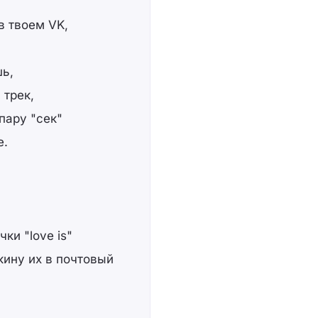
в твоем VK,
шь,
 трек,
 пару "сек"
е.
ки "love is"
кину их в почтовый