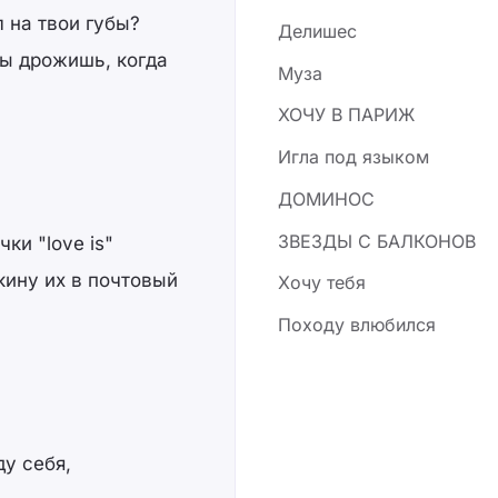
л на твои губы?
Делишес
ты дрожишь, когда
Муза
ХОЧУ В ПАРИЖ
Игла под языком
ДОМИНОС
ЗВЕЗДЫ С БАЛКОНОВ
ки "love is"
кину их в почтовый
Хочу тебя
Походу влюбился
ду себя,