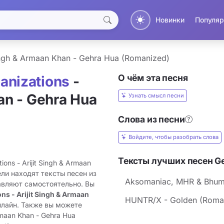
Новинки
Популяр
Singh & Armaan Khan - Gehra Hua (Romanized)
О чём эта песня
anizations
-
an - Gehra Hua
Узнать смысл песни
Слова из песни
Войдите, чтобы разобрать слова
Тексты лучших песен Ge
ns - Arijit Singh & Armaan
ели находят тексты песен из
Aksomaniac, MHR & Bhum
авляют самостоятельно. Вы
s - Arijit Singh & Armaan
HUNTR/X - Golden (Roma
нлайн. Также вы можете
rmaan Khan - Gehra Hua