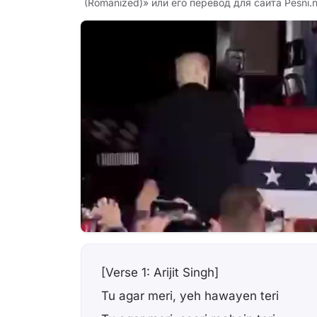
(Romanized)» или его перевод для сайта Pesni.n
[Verse 1: Arijit Singh]
Tu agar meri, yeh hawayen teri