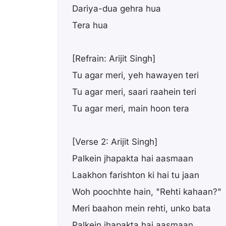
Dariya-dua gehra hua
Tera hua
[Refrain: Arijit Singh]
Tu agar meri, yeh hawayen teri
Tu agar meri, saari raahein teri
Tu agar meri, main hoon tera
[Verse 2: Arijit Singh]
Palkein jhapakta hai aasmaan
Laakhon farishton ki hai tu jaan
Woh poochhte hain, "Rehti kahaan?"
Meri baahon mein rehti, unko bata
Palkein jhapakta hai aasmaan