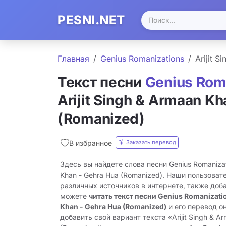
PESNI.NET
Главная
Genius Romanizations
Arijit 
Текст песни
Genius Rom
Arijit Singh & Armaan Kh
(Romanized)
Заказать перевод
В избранное
Здесь вы найдете слова песни Genius Romanizatio
Khan - Gehra Hua (Romanized). Наши пользоват
различных источников в интернете, также доб
можете
читать текст песни Genius Romanization
Khan - Gehra Hua (Romanized)
и его перевод о
добавить свой вариант текста «Arijit Singh & A